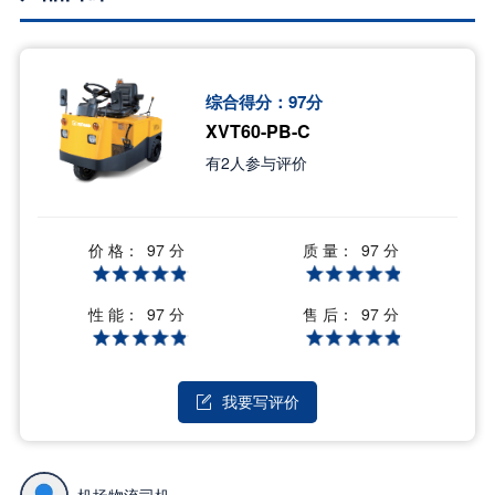
综合得分：
97
分
XVT60-PB-C
有
2
人参与评价
价 格：
质 量：
97 分
97 分
性 能：
售 后：
97 分
97 分
我要写评价
