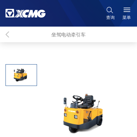

菜单
查询
坐驾电动牵引车