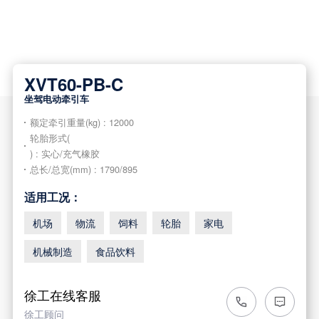
XVT60-PB-C
坐驾电动牵引车
额定牵引重量(kg) : 12000
轮胎形式(
) : 实心/充气橡胶
总长/总宽(mm) : 1790/895
适用工况：
机场
物流
饲料
轮胎
家电
机械制造
食品饮料
徐工在线客服
徐工顾问