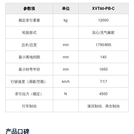
参数项
单位
XVT60-PB-C
额定牵引重量
kg
12000
轮胎形式
实心/充气橡胶
总长/总宽
mm
1790/895
最小离地间隙
mm
140
最小转弯半径
mm
1650
行驶速度（满载/空载）
km/h
7/17
牵引拉力（额定）
N
4500
行车制动
液压制动、再生制动
产品口碑