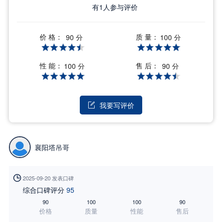
有
1
人参与评价
价 格：
质 量：
90 分
100 分
性 能：
售 后：
100 分
90 分
我要写评价

襄阳塔吊哥

2025-09-20 发表口碑
综合口碑评分
95
90
100
100
90
价格
质量
性能
售后