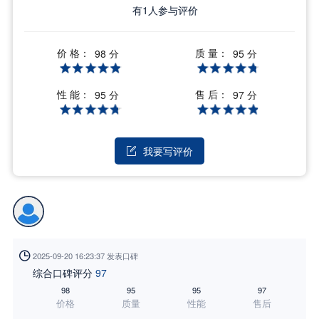
有
1
人参与评价
价 格：
质 量：
98 分
95 分
性 能：
售 后：
95 分
97 分
我要写评价


2025-09-20 16:23:37 发表口碑
综合口碑评分
97
98
95
95
97
价格
质量
性能
售后