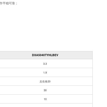
作平稳可靠；
DXA5040TYHLBEV
3.3
1.9
左右各20
30
10