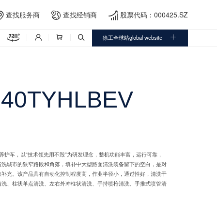
查找服务商
查找经销商
股票代码：000425.SZ





徐工全球站global website



040TYHLBEV
电动路面养护车，以“技术领先用不毁”为研发理念，整机功能丰富，运行可靠，
清洗城市的狭窄路段和角落，填补中大型路面清洗装备留下的空白，是对
效补充。该产品具有自动化控制程度高，作业半径小，通过性好，清洗干
清洗、柱状单点清洗、左右外冲柱状清洗、手持喷枪清洗、手推式喷管清