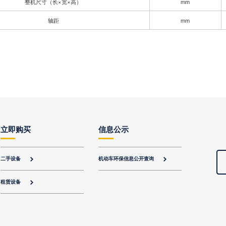
整机尺寸（长×宽×高）
mm
轴距
mm
立即购买
信息公示
二手设备
机动车环保信息公开查询


租赁设备
