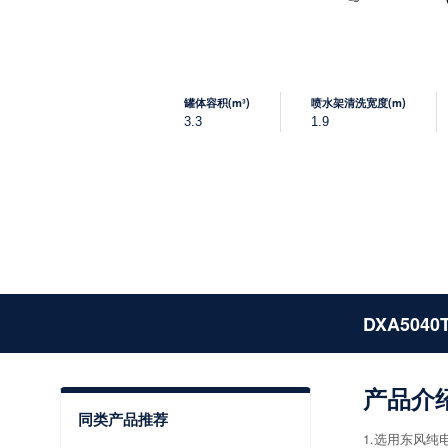
罐体容积(m³)
喷水架清洗宽度(m)
3.3
1.9
DXA5040
产品介
同类产品推荐
1.选用东风