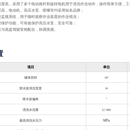
化程度高，采用了多个电动推杆和旋转电机用于清洗作业动作，操作简单方便，工
靠度高，电动机、高压水泵、喷嘴等均采用知名品牌；
装有监视系统，用于随时观察作业装置的作业情况；
报警保护功能，可有效保护高压水泵，安全可靠；
形状与底盘驾驶室相配合，协调美观。
置
项目
单位
罐体容积
m³
喷水架清洗宽度
m
喷水架偏角
°
清洗水流量
L/ min
最高清洗水压力
MPa