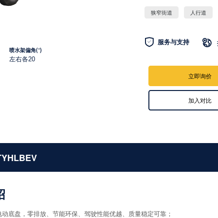
狭窄街道
人行道

服务与支持

喷水架偏角(°)
左右各20
立即询价
加入对比
TYHLBEV
绍
纯电动底盘，零排放、节能环保、驾驶性能优越、质量稳定可靠；