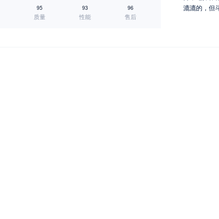
漉漉的，但
95
93
96
质量
性能
售后