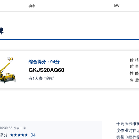
功率
kW
碑
价 
综合得分：
94
分
质 
GKJS20AQ60
性 
有
1
人参与评价
售 
干高压线维
 16:39:58 发表口碑
度作业时自
评分
94
旁带电操作