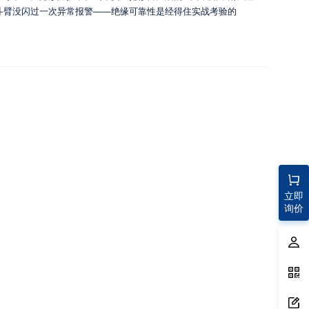
斗臂没闪过一次异常报警——绝缘可靠性是经得住实战考验的
立即
询价