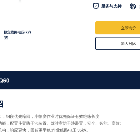

服务与支持

立即询价
额定线路电压(kV)
35
加入对比
Q60
绍
出，钢段优先缩回，小幅度作业时优先保证有效绝缘长度;
功能，配置斗臂防干涉装置、驾驶室防干涉装置，安全、智能、高效;
构，响应更快，回转更平稳;作业线路电压 35kV。