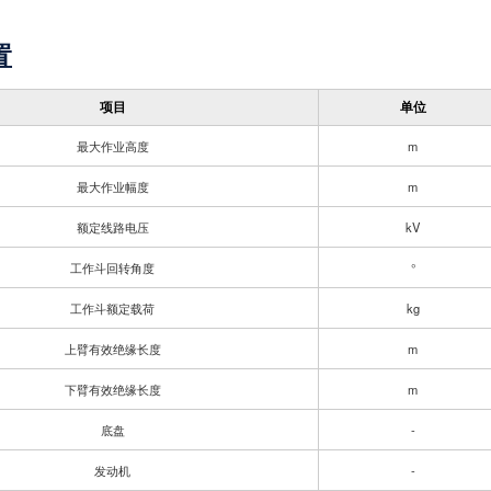
置
项目
单位
最大作业高度
m
最大作业幅度
m
额定线路电压
kV
工作斗回转角度
°
工作斗额定载荷
kg
上臂有效绝缘长度
m
下臂有效绝缘长度
m
底盘
-
发动机
-