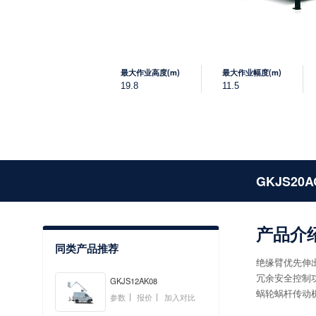
最大作业高度(m)
最大作业幅度(m)
19.8
11.5
GKJS20A
产品介
同类产品推荐
绝缘臂优先伸
冗余安全控制
GKJS12AK08
蜗轮蜗杆传动机
参数
报价
加入对比