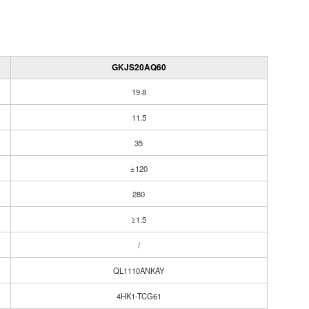
GKJS20AQ60
19.8
11.5
35
±120
280
≥1.5
/
QL1110ANKAY
4HK1-TCG61