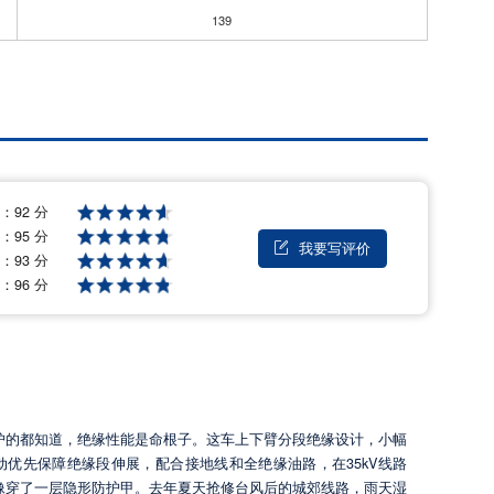
139
格：
92 分
量：
95 分
我要写评价

能：
93 分
后：
96 分
护的都知道，绝缘性能是命根子。这车上下臂分段绝缘设计，小幅
动优先保障绝缘段伸展，配合接地线和全绝缘油路，在35kV线路
像穿了一层隐形防护甲。去年夏天抢修台风后的城郊线路，雨天湿