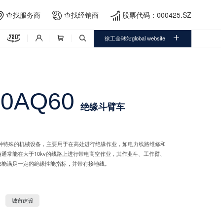
查找服务商
查找经销商
股票代码：000425.SZ





徐工全球站global website



20AQ60
绝缘斗臂车
车是一种特殊的机械设备，主要用于在高处进行绝缘作业，如电力线路维修和
通常能在大于10kv的线路上进行带电高空作业，其作业斗、工作臂、
都能满足一定的绝缘性能指标，并带有接地线。
城市建设