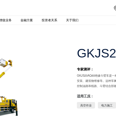
增值业务
金融方案
投资者关系
关于我们
GKJS
专家测评：
GKJS20AQ60绝缘斗臂
安装、建筑物维修等。这种车辆
控制油路和线路、斗臂结合部
适用工况：
高空作业
电力施工