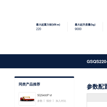
最大起重力矩(kN·m)
最大起升质量(kg)
220
9000
GSQS220
同类产品推荐
参数配
SQS400P Ⅵ
参数
报价
加入对比