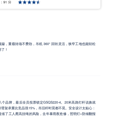
后：
91 分
簸，重载转场不费劲，吊机 360° 回转灵活，狭窄工地也能轻松
用了！
个品牌，最后全员投票锁定GSQS220-4。20米高路灯杆说换就
形臂架承重比竞品强15%，吊旧杆时晃都不晃。安全设计太贴心：
能省了工人爬高挂绳的风险，去年暴雨夜抢修，照明灯+防倾翻报