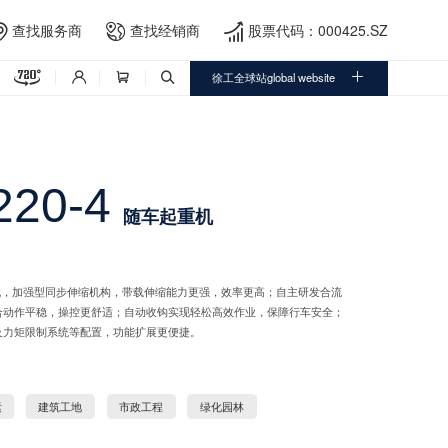
查找服务商
查找经销商
股票代码：000425.SZ





徐工全球站global website



20-4
随车起重机
机，加强型同步伸缩机构，带载伸缩能力更强，效率更高；自主研发合流
合动作平稳，操控更舒适；自动收钩实现轻松高效作业，保障行车安全；
及力矩限制系统等配置，功能扩展更便捷。
运
建筑工地
市政工程
绿化园林