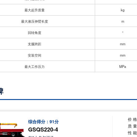
最大起升质量
kg
最大液压伸臂长度
m
回转角度
°
支腿跨距
mm
安装空间
mm
最大工作压力
MPa
碑
价 
综合得分：
91
分
质 
GSQS220-4
性 