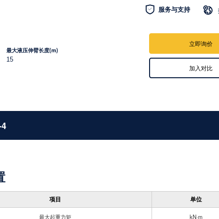

服务与支持

立即询价
最大液压伸臂长度(m)
15
加入对比
-4
置
项目
单位
最大起重力矩
kN·m