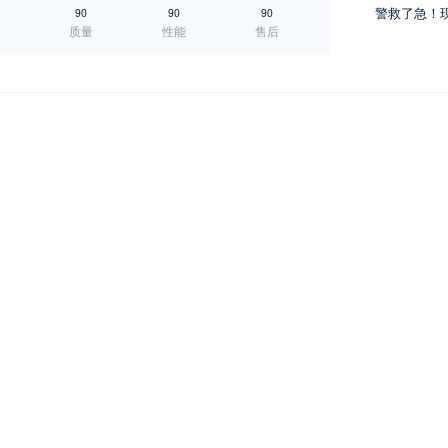
警救了急！
90
90
90
质量
性能
售后