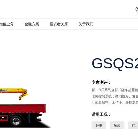
增值业务
金融方案
投资者关系
关于我们
GSQS2
专家测评：
新一代G系列直臂式随车起重
比例控制系统，微动性好、复
可选装副钩、工作斗、遥控器
适用工况：
起重
吊装
转