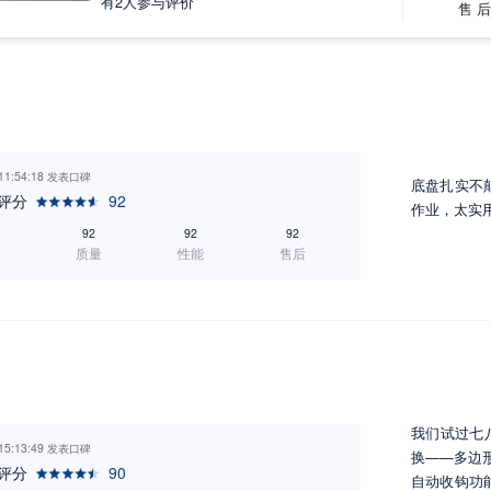
有
2
人参与评价
售 
 11:54:18 发表口碑
底盘扎实不颠
评分
92
作业，太实
92
92
92
质量
性能
售后
我们试过七八
 15:13:49 发表口碑
换——多边
评分
90
自动收钩功