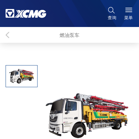

菜单
查询
燃油泵车