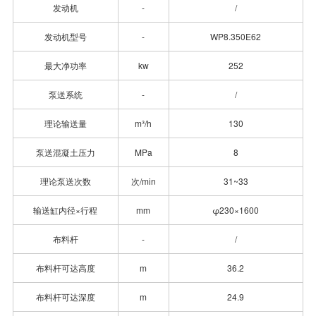
发动机
-
/
发动机型号
-
WP8.350E62
最大净功率
kw
252
泵送系统
-
/
理论输送量
m³/h
130
泵送混凝土压力
MPa
8
理论泵送次数
次/min
31~33
输送缸内径×行程
mm
φ230×1600
布料杆
-
/
布料杆可达高度
m
36.2
布料杆可达深度
m
24.9