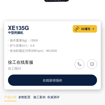
XE135G
3D看车

中型挖掘机
操作重量(kg) : 13500
铲斗容量(m³) : 0.6
发动机额定功率(kW/rpm) : 85/2200
徐工在线客服
徐工顾问
在线获得报价
产品介绍
参数配置
施工案例
权威测评