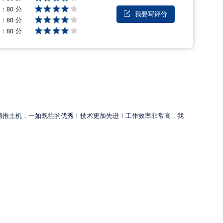
量：
80 分
我要写评价

能：
80 分
后：
80 分
挡推土机，一如既往的优秀！技术更加先进！工作效率非常高，我