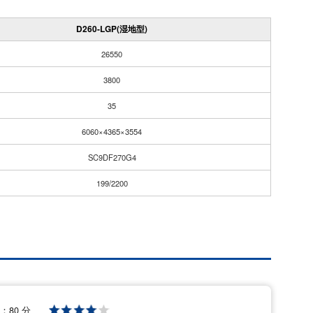
D260-LGP(湿地型)
26550
3800
35
6060×4365×3554
SC9DF270G4
199/2200
格：
80 分