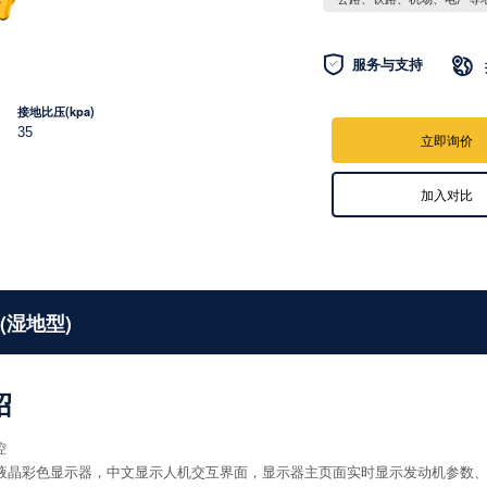

服务与支持

接地比压(kpa)
35
立即询价
加入对比
P(湿地型)
绍
控
主液晶彩色显示器，中文显示人机交互界面，显示器主页面实时显示发动机参数