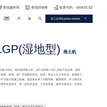
查找服务商
查找经销商
股票代码：000425.SZ





徐工全球站global website



-LGP(湿地型)
推土机
一代液力传动，电控换挡推土机，该产品继承了徐工优良产品品质，其性
、铁路、机场、电厂等地面的开挖、回填、推运土石方等作业，是国防工
设不可缺少的施工机械。该设备采用了智能控制、极限载荷、铲刀液压先
管理等先进技术，是一款技术先进，工作效率高，操作方便灵活，可靠性
地面的开挖、回填、推运土石方等作业