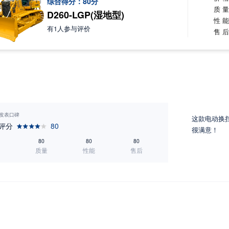
综合得分：
80
分
质 
D260-LGP(湿地型)
性 
有
1
人参与评价
售 
7 发表口碑
这款电动换
评分
80
很满意！
80
80
80
质量
性能
售后