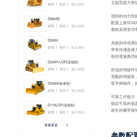
主副页面方便
参数
报价
加入对比
强劲的动力性
D560XE
配置上柴SC
参数
报价
加入对比
整机采用变功
D260H
高效的传动系
参数
报价
加入对比
带有传感器液
电控变速换挡
D200H-LGP(湿地型)
参数
报价
加入对比
舒适的驾驶环
宽敞的驾驶室
双手柄操作，
D200H(标准型)
参数
报价
加入对比
可靠工作能力
稳定可靠的底
D170LGP(湿地型)
超长的履带接
参数
报价
加入对比
查看更多

参数配