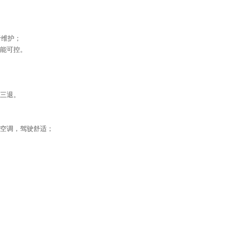
于维护；
能可控。
三退。
空调，驾驶舒适；