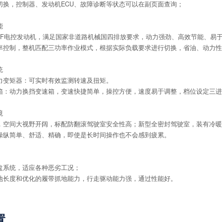
切换，控制器、发动机ECU、故障诊断等状态可以在副页面查询；
能
9DF电控发动机，满足国家非道路机械国四排放要求，动力强劲、高效节能、易
率控制，整机匹配三功率作业模式，根据实际负载要求进行切换，省油、动力性
统
力变矩器：可实时有效监测转速及扭矩。
箱：动力换挡变速箱，变速快捷简单，操控方便，速度易于调整，档位设定三进
境
，空间大视野开阔，标配防翻滚驾驶室安全性高；新型全密封驾驶室，装有冷暖
操纵简单、舒适、精确，即使是长时间操作也不会感到疲累
。
盘系统，适应各种恶劣工况；
地长度和优化的履带抓地能力，行走驱动能力强，通过性能好。
置