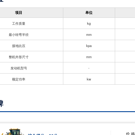
项目
单位
工作质量
kg
最小转弯半径
mm
接地比压
kpa
整机外形尺寸
mm
发动机型号
-
额定功率
kw
碑
价 