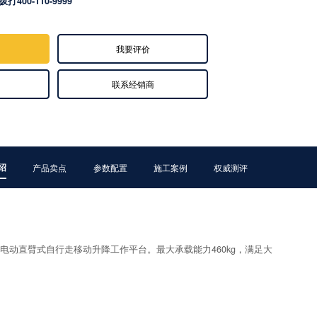
拨打400-110-9999
我要评价
联系经销商
绍
产品卖点
参数配置
施工案例
权威测评
型电动直臂式自行走移动升降工作平台。最大承载能力460kg，满足大