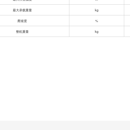
最大承载重量
kg
爬坡度
%
整机重量
kg