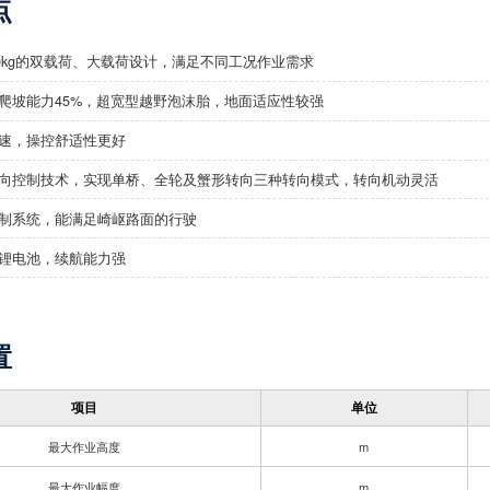
点
460kg的双载荷、大载荷设计，满足不同工况作业需求
爬坡能力45%，超宽型越野泡沫胎，地面适应性较强
速，操控舒适性更好
向控制技术，实现单桥、全轮及蟹形转向三种转向模式，转向机动灵活
制系统，能满足崎岖路面的行驶
锂电池，续航能力强
置
项目
单位
最大作业高度
m
最大作业幅度
m