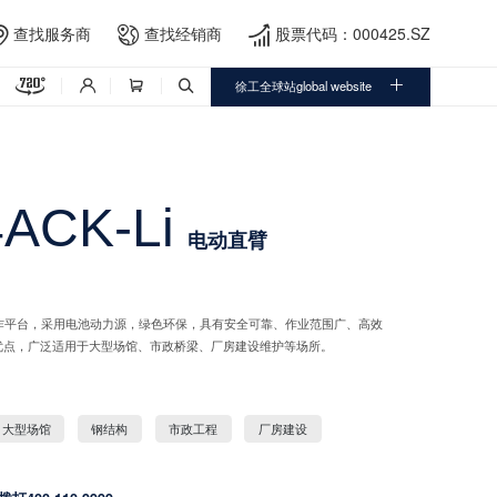
查找服务商
查找经销商
股票代码：000425.SZ





徐工全球站global website



ACK-Li
电动直臂
工作平台，采用电池动力源，绿色环保，具有安全可靠、作业范围广、高效
优点，广泛适用于大型场馆、市政桥梁、厂房建设维护等场所。
大型场馆
钢结构
市政工程
厂房建设