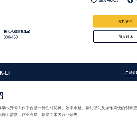

立即询价
最大承载重量(kg)
加入对比
300/460
-Li
产品介
绍
K-Li移动式升降工作平台是一种性能优异、效率卓越、驱动强劲及操作简便的创新
面施工需求，作业高度、幅度同米级行业领先。