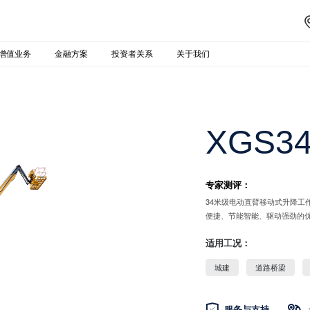
增值业务
金融方案
投资者关系
关于我们
XGS34
专家测评：
34米级电动直臂移动式升降
便捷、节能智能、驱动强劲的
适用工况：
城建
道路桥梁

服务与支持