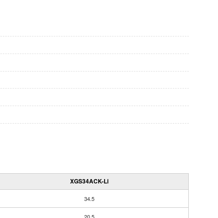
XGS34ACK-Li
34.5
20.5