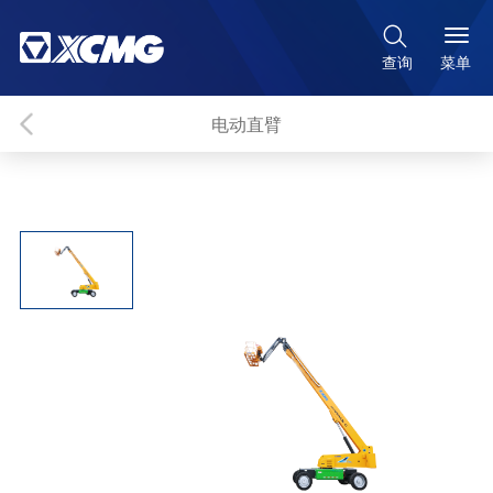

菜单
查询
电动直臂