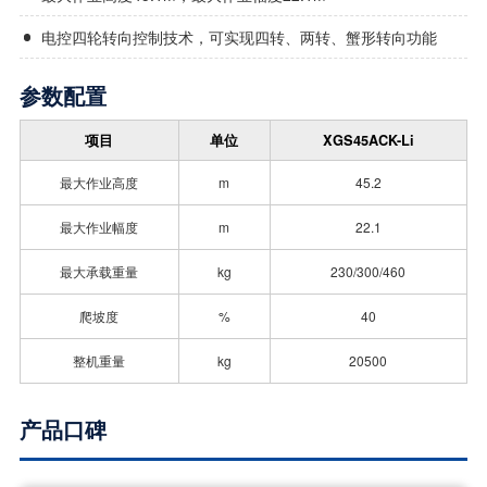
电控四轮转向控制技术，可实现四转、两转、蟹形转向功能
参数配置
项目
单位
XGS45ACK-Li
最大作业高度
m
45.2
最大作业幅度
m
22.1
最大承载重量
kg
230/300/460
爬坡度
%
40
整机重量
kg
20500
产品口碑