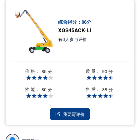
综合得分：
86
分
XGS45ACK-Li
有
3
人参与评价
价 格：
质 量：
85 分
90 分
性 能：
售 后：
80 分
88 分
我要写评价
