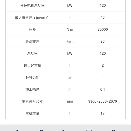
推拉电机总功率
kW
120
最大推拉速度(m/min）
-
40
扭矩
N·m
35000
最高转速
r/min
80
总功率
kW
120
最大起重量
t
2
起升力矩
t·m
4
施工幅度
m
6.1
主机外形尺寸
mm
9300×2550×2670
主机重量
t
17