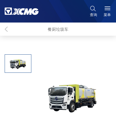

菜单
查询
餐厨垃圾车