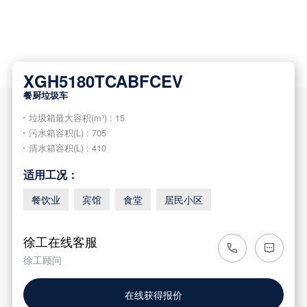
XGH5180TCABFCEV
餐厨垃圾车
垃圾箱最大容积(m³) : 15
污水箱容积(L) : 705
清水箱容积(L) : 410
适用工况：
餐饮业
宾馆
食堂
居民小区
徐工在线客服
徐工顾问
在线获得报价