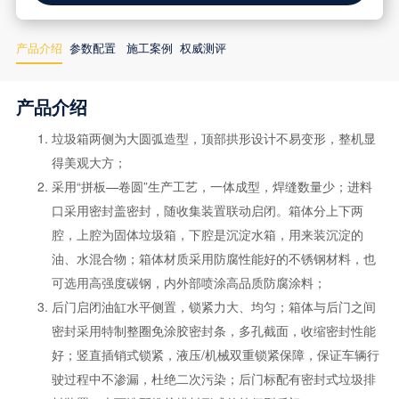
产品介绍
参数配置
施工案例
权威测评
产品介绍
垃圾箱两侧为大圆弧造型，顶部拱形设计不易变形，整机显
得美观大方；
采用“拼板—卷圆”生产工艺，一体成型，焊缝数量少；进料
口采用密封盖密封，随收集装置联动启闭。箱体分上下两
腔，上腔为固体垃圾箱，下腔是沉淀水箱，用来装沉淀的
油、水混合物；箱体材质采用防腐性能好的不锈钢材料，也
可选用高强度碳钢，内外部喷涂高品质防腐涂料；
后门启闭油缸水平侧置，锁紧力大、均匀；箱体与后门之间
密封采用特制整圈免涂胶密封条，多孔截面，收缩密封性能
好；竖直插销式锁紧，液压/机械双重锁紧保障，保证车辆行
驶过程中不渗漏，杜绝二次污染；后门标配有密封式垃圾排