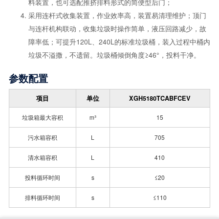
料装置，也可选配推挤排料形式的简便型后门；
采用连杆式收集装置，作业效率高，装置易清理维护；顶门
与连杆机构联动，收集垃圾时操作简单，液压回路减少，故
障率低；可提升120L、240L的标准垃圾桶，装入过程中桶内
垃圾不溢撒，不遗留。垃圾桶倾倒角度≥46°，投料干净。
参数配置
项目
单位
XGH5180TCABFCEV
垃圾箱最大容积
m³
15
污水箱容积
L
705
清水箱容积
L
410
投料循环时间
s
≤20
排料循环时间
s
≤110