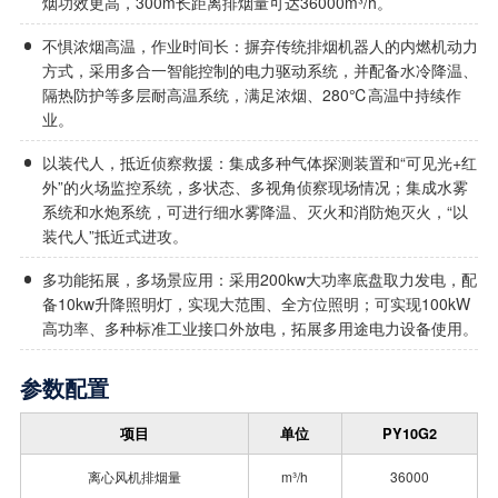
烟功效更高，300m长距离排烟量可达36000m³/h。
不惧浓烟高温，作业时间长：摒弃传统排烟机器人的内燃机动力
方式，采用多合一智能控制的电力驱动系统，并配备水冷降温、
隔热防护等多层耐高温系统，满足浓烟、280℃高温中持续作
业。
以装代人，抵近侦察救援：集成多种气体探测装置和“可见光+红
外”的火场监控系统，多状态、多视角侦察现场情况；集成水雾
系统和水炮系统，可进行细水雾降温、灭火和消防炮灭火，“以
装代人”抵近式进攻。
多功能拓展，多场景应用：采用200kw大功率底盘取力发电，配
备10kw升降照明灯，实现大范围、全方位照明；可实现100kW
高功率、多种标准工业接口外放电，拓展多用途电力设备使用。
参数配置
项目
单位
PY10G2
离心风机排烟量
m³/h
36000