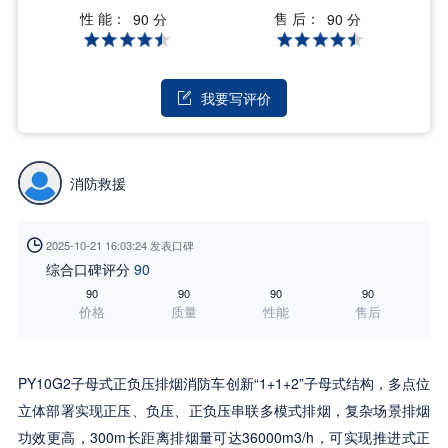
性 能：
售 后：
90 分
90 分
我要写评价

消防救援

2025-10-21 16:03:24 发表口碑
综合口碑评分
90
90
90
90
90
价格
质量
性能
售后
PY10G2子母式正负压排烟消防车创新“1+1+2”子母式结构，多点位
立体部署实现正压、负压、正负压串联多模式排烟，复杂场景排烟
功效更高，300m长距离排烟量可达36000m3/h，可实现推进式正