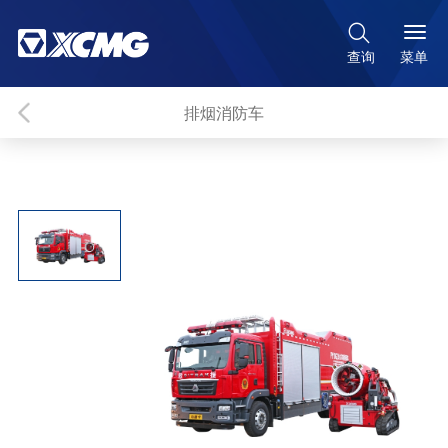

菜单
查询
排烟消防车