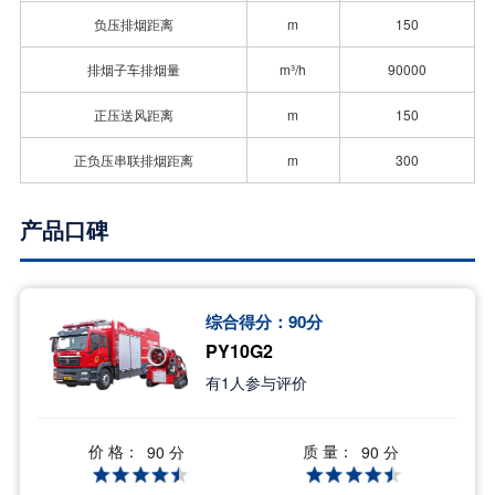
负压排烟距离
m
150
排烟子车排烟量
m³/h
90000
正压送风距离
m
150
正负压串联排烟距离
m
300
产品口碑
综合得分：
90
分
PY10G2
有
1
人参与评价
价 格：
质 量：
90 分
90 分