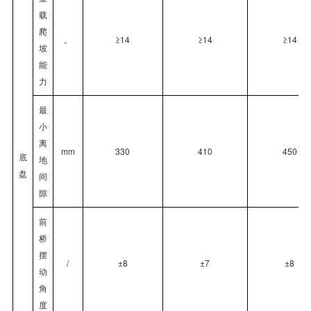
载
爬
。
≥14
≥14
≥14
坡
能
力
最
小
离
mm
330
410
450
底
地
盘
间
隙
前
桥
摆
/
±8
±7
±8
动
角
度