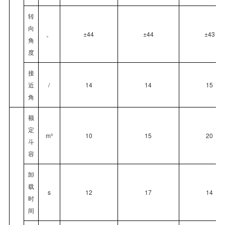
转
向
。
±44
±44
±43
角
度
接
近
/
14
14
15
角
额
定
m³
10
15
20
斗
容
卸
载
s
12
17
14
时
间