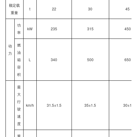
额定载
t
22
30
45
重量
功
kW
235
315
450
率
燃
动
油
力
箱
L
340
500
650
容
积
最
大
行
km/h
31.5±1.5
35±1.5
30±1
驶
速
度
重