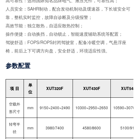
高可靠性：选用国际知名品牌电气、液压元件，可靠性高；
人员安全：SAHR制动，配合发动机制动及缓速器，下长坡安全可
靠，整机实时监控，故障自诊断及分级报警；
高效节能：独立散热，自适应散热控制；
操作便捷：自动换挡，自动锁止，智能速度辅助系统等配置；
驾驶舒适：FOPS/ROPS封闭驾驶室，配备冷暖空调，气悬浮座
椅，前后上下可调方向盘，安全舒适，环境适应性强。
参数配置
单
项 目
XUT320F
XUT430F
XUT545F
位
空载外
mm
9150×2400×2490
10300×2950×2650
10590×3070×
形尺寸
转弯半
mm
3980/7400
4580/8600
5100/9100
径