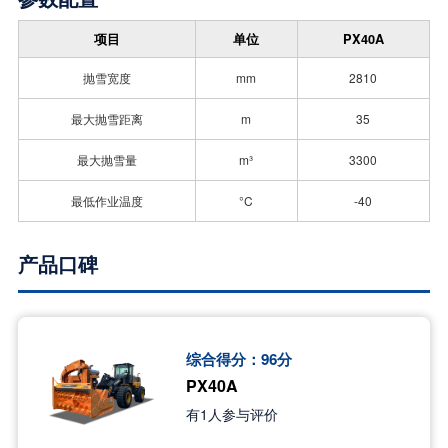
项目
单位
PX40A
抛雪宽度
mm
2810
最大抛雪距离
m
35
最大抛雪量
m³
3300
最低作业温度
°C
-40
产品口碑
综合得分：
96
分
PX40A
有
1
人参与评价