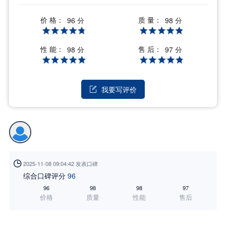
价 格：
质 量：
96 分
98 分
性 能：
售 后：
98 分
97 分
我要写评价


2025-11-08 09:04:42 发表口碑
综合口碑评分
96
96
98
98
97
价格
质量
性能
售后