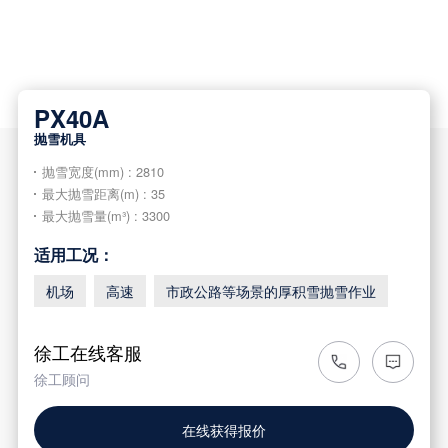
PX40A
抛雪机具
抛雪宽度(mm) : 2810
最大抛雪距离(m) : 35
最大抛雪量(m³) : 3300
适用工况：
机场
高速
市政公路等场景的厚积雪抛雪作业
徐工在线客服
徐工顾问
在线获得报价