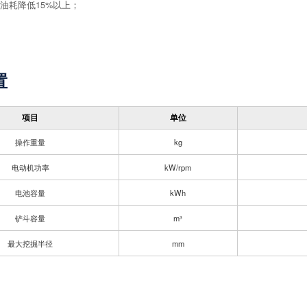
油耗降低15%以上；
置
项目
单位
操作重量
kg
电动机功率
kW/rpm
电池容量
kWh
铲斗容量
m³
最大挖掘半径
mm