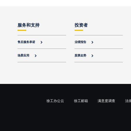
服务和支持
投资者
售后服务承诺
业绩报告


场景应用
股票走势


徐工办公云
徐工邮箱
满意度调查
法