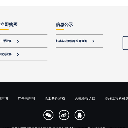
立即购买
信息公示
二手设备
机动车环保信息公开查询


租赁设备

律声明
广告法声明
徐工备件维权
合规举报入口
高端工程机械


