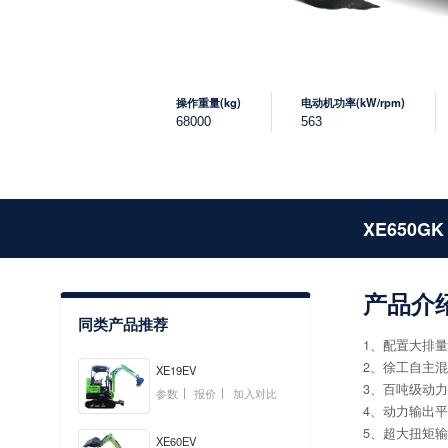
操作重量(kg)
电动机功率(kW/rpm)
68000
563
XE650G
产品介
同类产品推荐
1、配置大排
2、徐工自主
XE19EV
3、百吨级动
参数
报价
加入对比
4、动力输出
5、超大扭矩
XE60EV