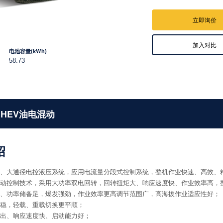
立即询价
加入对比
电池容量(kWh)
58.73
K HEV油电混动
绍
量、大通径电控液压系统，应用电流量分段式控制系统，整机作业快速、高效、
混动控制技术，采用大功率双电回转，回转扭矩大、响应速度快、作业效率高，
力、功率储备足，爆发强劲，作业效率更高调节范围广，高海拔作业适应性好；
平稳，轻载、重载切换更平顺；
输出、响应速度快、启动能力好；