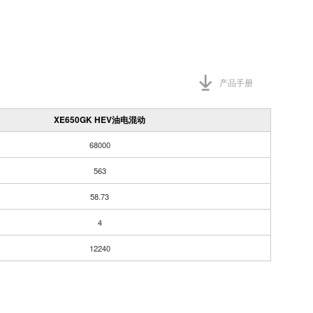
产品手册
XE650GK HEV油电混动
68000
563
58.73
4
12240