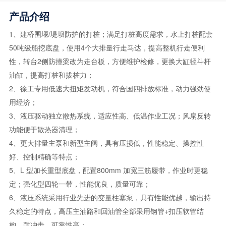
产品介绍
1、建桥围堰/堤坝防护的打桩；满足打桩高度需求，水上打桩配套
50吨级船挖底盘，使用4个大排量行走马达，提高整机行走便利
性，转台2侧防撞梁改为走台板，方便维护检修，更换大缸径斗杆
油缸，提高打桩和拔桩力；
2、徐工专用低速大扭矩发动机，符合国四排放标准，动力强劲使
用经济；
3、液压驱动独立散热系统，适应性高、低温作业工况；风扇反转
功能便于散热器清理；
4、更大排量主泵和新型主阀，具有压损低，性能稳定、操控性
好、控制精确等特点；
5、L 型加长重型底盘，配置800mm 加宽三筋履带，作业时更稳
定；强化型四轮一带，性能优良，质量可靠；
6、液压系统采用行业先进的变量柱塞泵，具有性能优越，输出持
久稳定的特点，高压主油路和回油管全部采用钢管+扣压软管结
构，耐冲击，可靠性高；