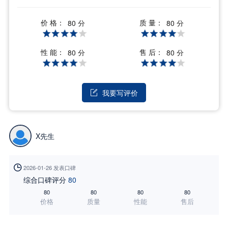
价 格：
质 量：
80 分
80 分
性 能：
售 后：
80 分
80 分
我要写评价

X先生

2026-01-26 发表口碑
综合口碑评分
80
80
80
80
80
价格
质量
性能
售后