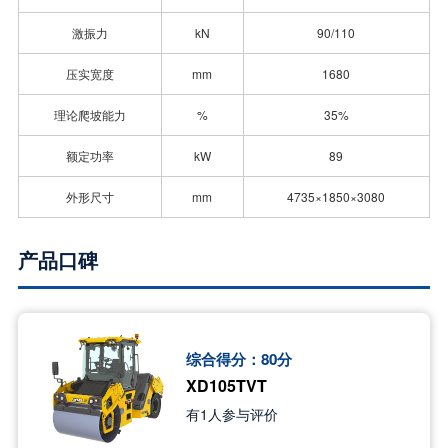
激振力
kN
90/110
压实宽度
mm
1680
理论爬坡能力
%
35%
额定功率
kW
89
外形尺寸
mm
4735×1850×3080
产品口碑
综合得分：
80
分
XD105TVT
有
1
人参与评价