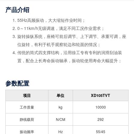
产品介绍
55Hz高频振动，大大缩短作业时间；
0～11km/h无级调速，满足不同工况作业需求；
旋转操纵系统，座椅可前后调节、上下调节、承重可调，座
位旋转，有利于机手观察轮边和轮面的情况；
传统的筒式四支撑结构，沿用徐工专有专利的润滑刮油装
置，配合上长寿命振动轴承，振动轮使用寿命大幅提升；
参数配置
项目
单位
XD105TVT
工作质量
kg
10000
静线载荷
N/CM
292
振动频率
Hz
55/45