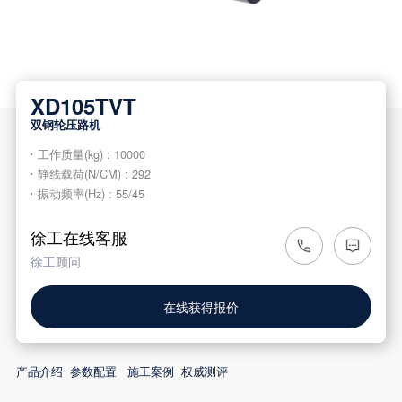

XD105TVT
双钢轮压路机
工作质量(kg) : 10000
静线载荷(N/CM) : 292
振动频率(Hz) : 55/45
徐工在线客服
徐工顾问
在线获得报价
产品介绍
参数配置
施工案例
权威测评