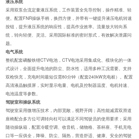
液压系统
采用双泵合流定量液压系统，工作装置全先导控制，操作精准、轻
便。配置FNR操纵手柄，换挡方便，并带有一键提升液压电机转速
按钮，提升液压系统的响应性，提高作业效率。流量放大转向系
统，转向轻便、灵活。采用国际标准的密封形式，有效解决泄露问
题。
电气系统
整机配套磷酸铁锂CTV电池，CTV电池采用集成化、模块化的一体
式设计，全面提升电池的防尘、防水性，适用多种工况需要。支持
双枪快充，充电时间最短仅需80分钟（配套240kW充电桩）。配置
高清液晶触摸屏，实时显示电量、电机及控制器温度、电机转速、
电池温度等参数。
驾驶室和操纵系统
驾驶室采用微增压技术，内部宽敞，视野开阔；高性能减震双滑道
座椅配合多方位可调转向柱可以满足不同驾驶员的使用要求；采用
随动操纵箱，配置冷暖空调、收音机，储物格、茶杯座、手机充电
口等一应俱全，降噪、防尘、隔热，营造舒适、健康、安全的驾驶