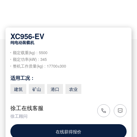
XC956-EV
纯电动装载机
额定载重(kg) : 5500
额定功率(kW) : 345
整机工作质量(kg) : 17700±300
适用工况：
建筑
矿山
港口
农业
徐工在线客服
徐工顾问
在线获得报价