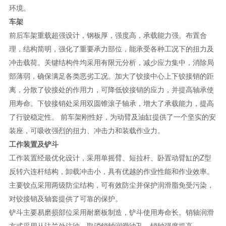
环境。
车架
前后车架重载超强设计，钢板厚，强度高，承载能力强。布置合
理，结构简明，强化了重要承力部位，能承受各种工况下的扭力及
冲击载荷。关键结构件均采用有限元分析，减少应力集中，消除局
部薄弱，确保满足各类恶劣工况。加大了铰接中心上下铰接销的距
离，分散了铰接处的作用力，可降低铰接销的应力，并提高轴承使
用寿命。下铰接销处采用双圆锥滚子轴承，增大了承载能力，提高
了行驶稳定性。 前车架刚性好，为动臂及油缸提供了一个坚实的安
装座，可吸收强烈的扭力、冲击力和装载作业力。
工作装置及铲斗
工作装置经最优化设计，采用单摇臂、短拉杆、卧置动臂缸的Z型
反转六连杆结构，卸载冲击小，具有优越的作业性能和作业效率。
主要铰点采用两级防尘结构，可有效防尘并保护润滑脂免受污染，
对铰接销及轴套提供了可靠的保护。
铲斗主要易磨损部位采用耐磨板制造，铲斗使用寿命长。销轴润滑
方式采用从法兰处注油，取消销轴润滑油孔，销轴强度提高。