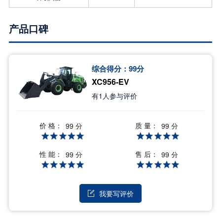
产品口碑
综合得分：
99
分
XC956-EV
有
1
人参与评价
价 格：
质 量：
99 分
99 分
性 能：
售 后：
99 分
99 分
我要写评价
