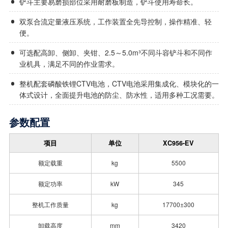
铲斗主要易磨损部位采用耐磨板制造，铲斗使用寿命长。
双泵合流定量液压系统，工作装置全先导控制，操作精准、轻
便。
可选配高卸、侧卸、夹钳、2.5～5.0m³不同斗容铲斗和不同作
业机具，满足不同的作业需求。
整机配套磷酸铁锂CTV电池，CTV电池采用集成化、模块化的一
体式设计，全面提升电池的防尘、防水性，适用多种工况需要。
参数配置
项目
单位
XC956-EV
额定载重
kg
5500
额定功率
kW
345
整机工作质量
kg
17700±300
卸载高度
mm
3420