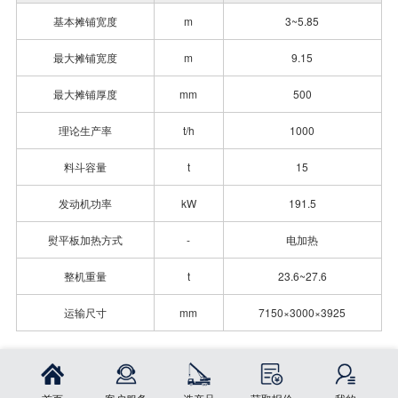
基本摊铺宽度
m
3~5.85
最大摊铺宽度
m
9.15
最大摊铺厚度
mm
500
理论生产率
t/h
1000
料斗容量
t
15
发动机功率
kW
191.5
熨平板加热方式
-
电加热
整机重量
t
23.6~27.6
运输尺寸
mm
7150×3000×3925
立即订购
首页
分享