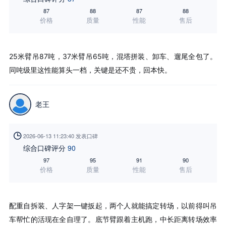
87
88
87
88
价格
质量
性能
售后
25米臂吊87吨，37米臂吊65吨，混塔拼装、卸车、遛尾全包了。
同吨级里这性能算头一档，关键是还不贵，回本快。
老王

2026-06-13 11:23:40 发表口碑
综合口碑评分
90
97
95
91
90
价格
质量
性能
售后
配重自拆装、人字架一键扳起，两个人就能搞定转场，以前得叫吊
车帮忙的活现在全自理了。底节臂跟着主机跑，中长距离转场效率