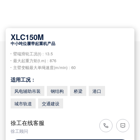

XLC150M
中小吨位履带起重机产品
臂端滑轮工况(t) : 13.5
最大起重力矩(t.m) : 876
主臂变幅最大单绳速度(m/min) : 60
适用工况：
风电辅助吊装
钢结构
桥梁
港口
城市轨道
交通建设
徐工在线客服
徐工顾问