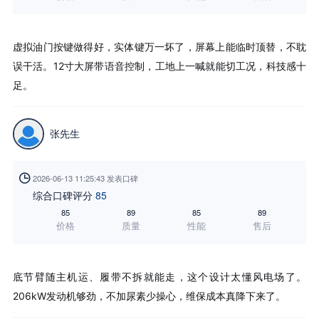
虚拟油门按键做得好，实体键万一坏了，屏幕上能临时顶替，不耽
误干活。12寸大屏带语音控制，工地上一喊就能切工况，科技感十
足。
张先生

2026-06-13 11:25:43 发表口碑
综合口碑评分
85
85
89
85
89
价格
质量
性能
售后
底节臂随主机运、履带不拆就能走，这个设计太懂风电场了。
206kW发动机够劲，不加尿素少操心，维保成本真降下来了。