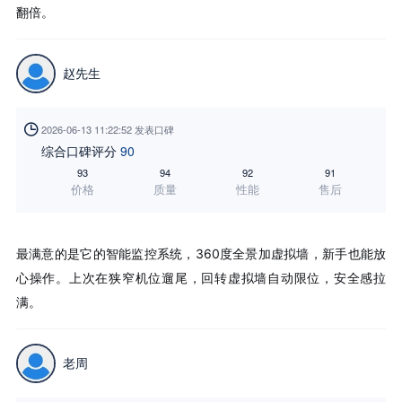
翻倍。
赵先生

2026-06-13 11:22:52 发表口碑
综合口碑评分
90
93
94
92
91
价格
质量
性能
售后
最满意的是它的智能监控系统，360度全景加虚拟墙，新手也能放
心操作。上次在狭窄机位遛尾，回转虚拟墙自动限位，安全感拉
满。
老周