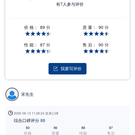
有
7
人参与评价
价 格：
质 量：
89 分
90 分
性 能：
售 后：
87 分
90 分
我要写评价

宋先生

2026-06-13 11:26:24 发表口碑
综合口碑评分
88
83
86
88
87
价格
质量
性能
售后