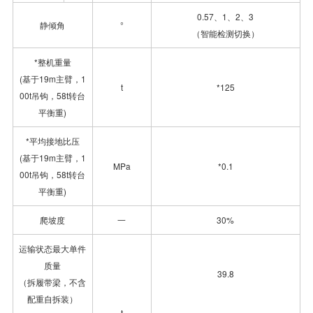
0.57、1、2、3
静倾角
°
（智能检测切换）
*整机重量
(基于19m主臂，1
t
*125
00t吊钩，58t转台
平衡重)
*平均接地比压
(基于19m主臂，1
MPa
*0.1
00t吊钩，58t转台
平衡重)
爬坡度
一
30%
运输状态最大单件
质量
39.8
（拆履带梁，不含
配重自拆装）
t