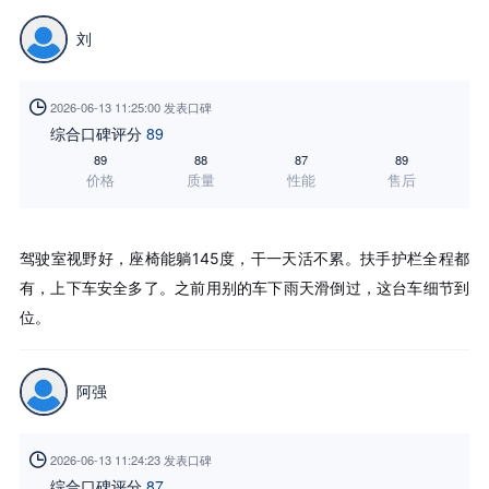
刘

2026-06-13 11:25:00 发表口碑
综合口碑评分
89
89
88
87
89
价格
质量
性能
售后
驾驶室视野好，座椅能躺145度，干一天活不累。扶手护栏全程都
有，上下车安全多了。之前用别的车下雨天滑倒过，这台车细节到
位。
阿强

2026-06-13 11:24:23 发表口碑
综合口碑评分
87