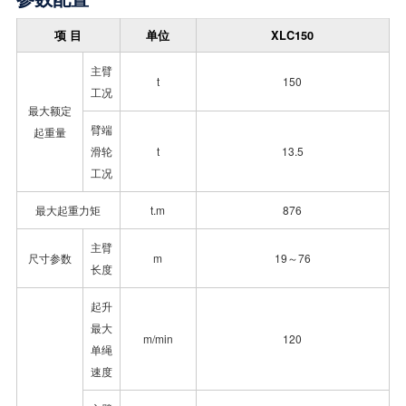
项 目
单位
XLC150
主臂
t
150
工况
最大额定
臂端
起重量
滑轮
t
13.5
工况
最大起重力矩
t.m
876
主臂
尺寸参数
m
19～76
长度
起升
最大
m/min
120
单绳
速度