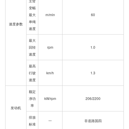
主臂
变幅
最大
m/min
60
单绳
速度参数
速度
最大
回转
rpm
1.0
速度
最高
行驶
km/h
1.3
速度
额定
净功
kW/rpm
206/2200
率
发动机
排放
一
非道路国四
标准