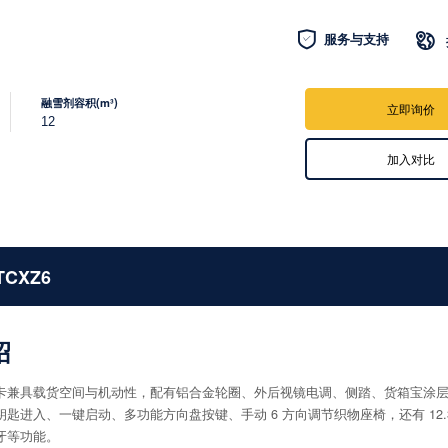

服务与支持

融雪剂容积(m³)
立即询价
12
加入对比
TCXZ6
绍
卡兼具载货空间与机动性，配有铝合金轮圈、外后视镜电调、侧踏、货箱宝涂
钥匙进入、一键启动、多功能方向盘按键、手动 6 方向调节织物座椅，还有 12
牙等功能。