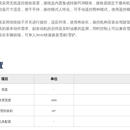
统采用无线遥控接收装置，接线盒内置集成转换PCB模块，接收器固定于撒布
控器尺寸适宜，便于手持，操控模式人性化，可手动遥控两种模式，使用遥控
统采用传统钮子开关进行操控，适应环境，使用寿命长，操控机构安装在驾驶
具的基本动作需求、副发动机的启停及实时油量的监测，同时控制上可以兼容
装在车辆前端，可单人3min快速换装雪刷/雪铲。
置
项目
单位
底盘
-
除雪宽度
mm
雪剂容积
m³
机具配置
-