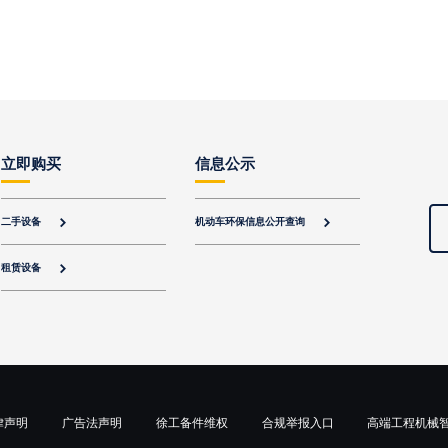
立即购买
信息公示
二手设备
机动车环保信息公开查询


租赁设备

律声明
广告法声明
徐工备件维权
合规举报入口
高端工程机械