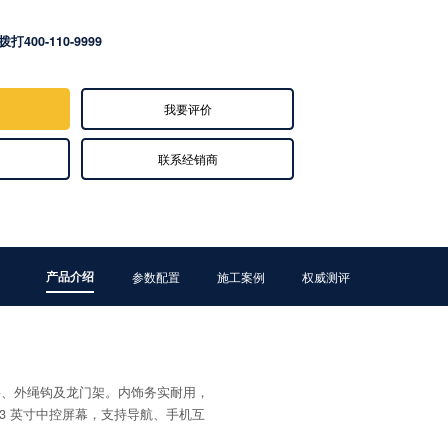
拨打400-110-9999
我要评价
联系经销商
产品介绍
参数配置
施工案例
权威测评
层、外绳钩及龙门架。内饰务实耐用，
.3 英寸中控屏幕，支持导航、手机互