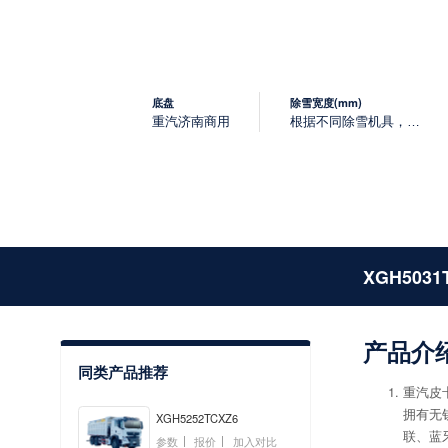
底盘
除雪宽度(mm)
重汽济南商用
根据不同除雪机具，除雪宽度有所不同
XGH5031
产品介
同类产品推荐
重汽皮
拥有无
XGH5252TCXZ6
联、蓝
参数
报价
加入对比