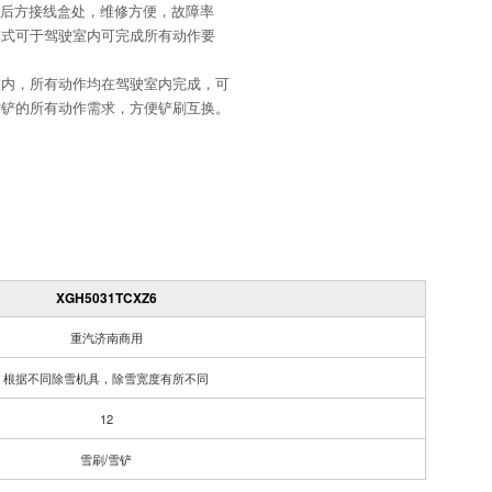
机后方接线盒处，维修方便，故障率
模式可于驾驶室内可完成所有动作要
室内，所有动作均在驾驶室内完成，可
雪铲的所有动作需求，方便铲刷互换。
XGH5031TCXZ6
重汽济南商用
根据不同除雪机具，除雪宽度有所不同
12
雪刷/雪铲