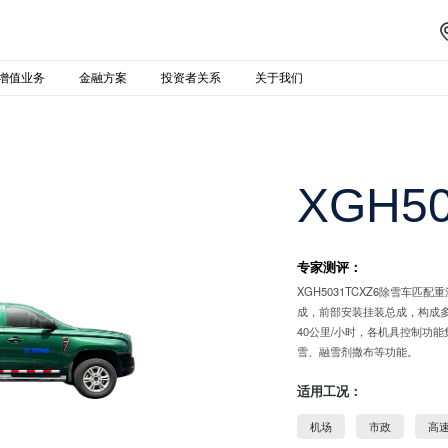
增值业务
金融方案
投资者关系
关于我们
XGH5
专家测评：
XGH5031TCXZ6除雪车匹
成，前部安装挂装总成，构成
40公里/小时，各机具控制功
雪、融雪剂撒布等功能。
适用工况：
机场
市政
高