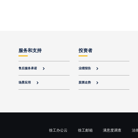
服务和支持
投资者
售后服务承诺
业绩报告


场景应用
股票走势


徐工办公云
徐工邮箱
满意度调查
法