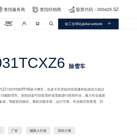
查找服务商
查找经销商
股票代码：000425.SZ





徐工全球站global website



031TCXZ6
除雪车
配重汽ZZ1037H352PF5B皮卡整车，在皮卡车货箱内安装撒布机或动力箱总
多功能除雪车。前部挂架可挂装雪铲或雪刷进行除雪作业，最大作业速度
能集成，驾驶室内操作，整机功能丰富，运行可靠。作业模式有推雪、扫
速
厂矿
辅路人行道
背街小巷