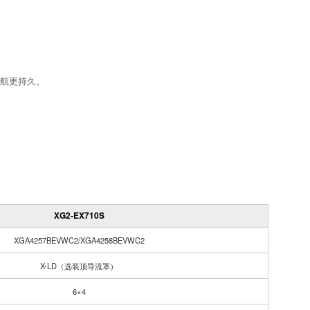
航更持久。
XG2-EX710S
XGA4257BEVWC2/XGA4258BEVWC2
X-LD（选装顶导流罩）
6×4