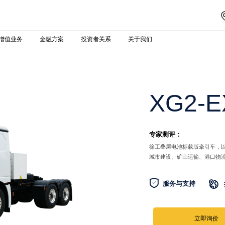
增值业务
金融方案
投资者关系
关于我们
XG2-E
专家测评：
徐工叠层电池标载版牵引车，
城市建设、矿山运输、港口物

服务与支持

立即询价