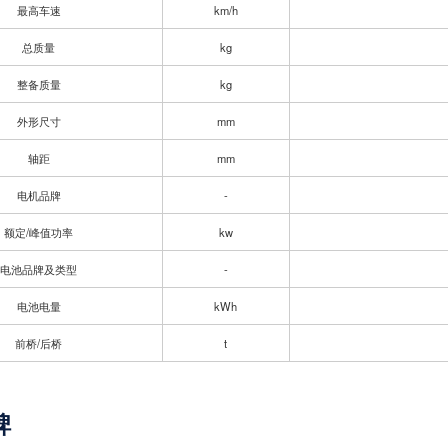
最高车速
km/h
总质量
kg
整备质量
kg
外形尺寸
mm
轴距
mm
电机品牌
-
额定/峰值功率
kw
电池品牌及类型
-
电池电量
kWh
前桥/后桥
t
碑