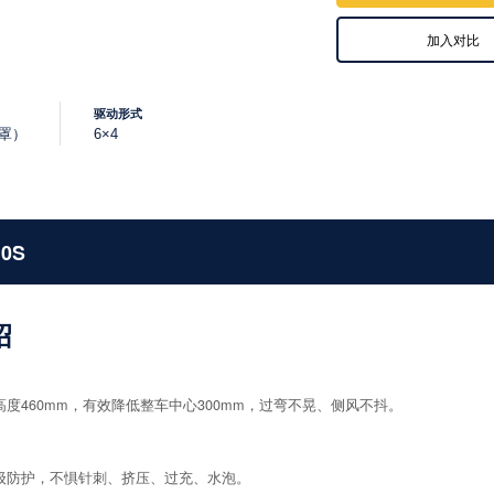
加入对比
驱动形式
流罩）
6×4
10S
绍
度460mm，有效降低整车中心300mm，过弯不晃、侧风不抖。
8级防护，不惧针刺、挤压、过充、水泡。