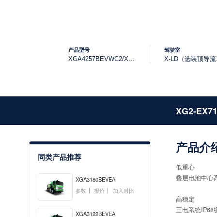
产品型号
驾驶室
XGA4257BEVWC2/XGA4258BEVWC2
X-LD（选装顶导
XG2-EX7
产品介
同类产品推荐
低重心
叠层电池中心高
XGA3180BEVEA
参数
报价
加入对比
高稳定
三电系统IP6
XGA3122BEVEA