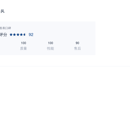
春风
0 发表口碑
评分
92
100
100
90
质量
性能
售后