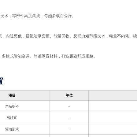
超轻技术，零部件高度集成，每趟多载百公斤。
流，内阻更低，搭配油泵变频、能量回收、反托力矩节能技术，电量不内耗、续
、多模式智能空调、静谧隔音材料，打造极致舒适座舱。
置
项目
单位
产品型号
-
驾驶室
-
驱动形式
-