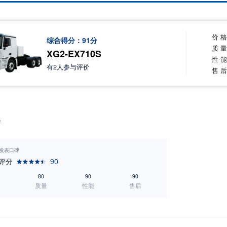
价 
综合得分：
91
分
质 
XG2-EX710S
性 
有
2
人参与评价
售 
春
1 发表口碑
评分
90
80
90
90
质量
性能
售后