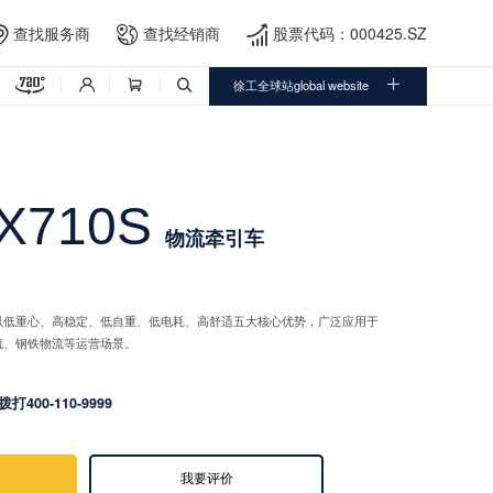
查找服务商
查找经销商
股票代码：000425.SZ





徐工全球站global website



X710S
物流牵引车
以低重心、高稳定、低自重、低电耗、高舒适五大核心优势，广泛应用于
流、钢铁物流等运营场景。
拨打400-110-9999
我要评价