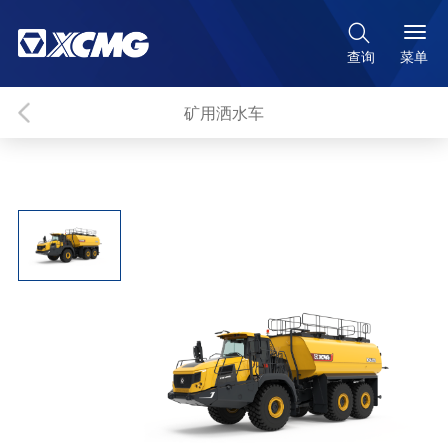

菜单
查询
矿用洒水车