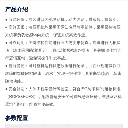
产品介绍
●
节能环保：原装进口奔驰发动机，动力强劲，排放低，噪音小。
●
高效回报：液压系统均采用国际知名品牌零部件，采用泵控液压
系统和负载敏感转向系统，保证系统高效作业。
●
可靠耐用：关键结构件均进行应力与变形仿真，焊道进行无损探
伤；罐体采用防浪涌设计，降低浪涌对罐身损伤；各关联动作均进
行逻辑互锁，避免误操作引发事故。
●
智能管控：可对整机运行状态数据进行记录，并在非规范操作或
故障时智能限档限速；洒水可实现一键作业，具有断续喷洒、车速
随动功能。
●
安全舒适：人体工程学设计驾驶室，符合ISO防倾翻/防落物标准
（ROPS&FOPS），配置舒适安全的可调气悬浮座椅，驾驶室及机
罩均可翻转，维修方便高效。
参数配置