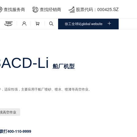
查找服务商
查找经销商
股票代码：000425.SZ





徐工全球站global website



ACD-Li
船厂机型
好，适应性强，主要应用于船厂喷砂、喷水、喷漆等高空作业。
境高空作业
拨打400-110-9999