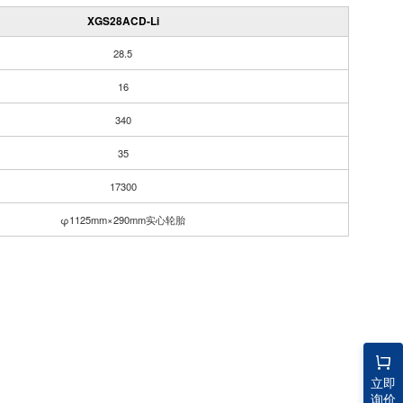
XGS28ACD-Li
28.5
16
340
35
17300
φ1125mm×290mm实心轮胎
立即
询价