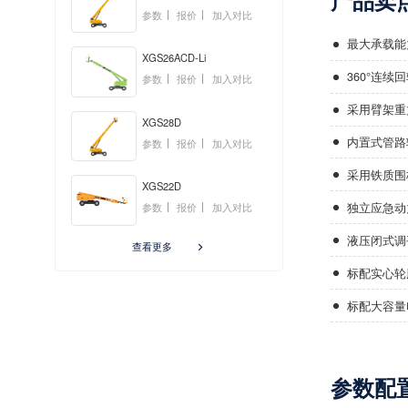
产品卖
参数
报价
加入对比
最大承载能
XGS26ACD-Li
360°连
参数
报价
加入对比
采用臂架重
XGS28D
内置式管路
参数
报价
加入对比
采用铁质围
XGS22D
独立应急动
参数
报价
加入对比
液压闭式调
查看更多

标配实心轮
标配大容量
参数配