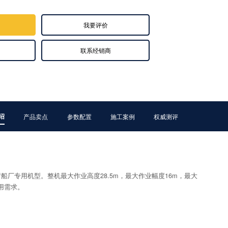
我要评价
联系经销商
绍
产品卖点
参数配置
施工案例
权威测评
臂船厂专用机型。整机最大作业高度28.5m，最大作业幅度16m，最大
用需求。