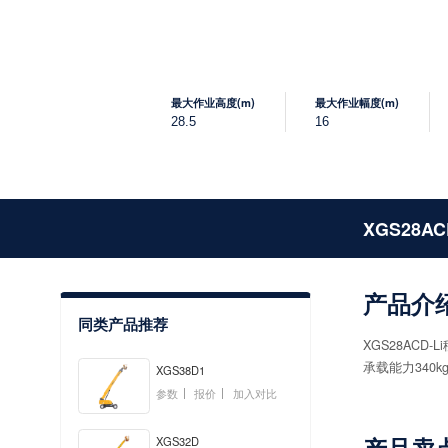
最大作业高度(m)
最大作业幅度(m)
28.5
16
XGS28AC
产品介
同类产品推荐
XGS28AC
承载能力34
XGS38D1
参数
报价
加入对比
XGS32D