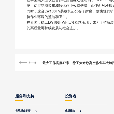
统，使得稻糠装车和转运作业效率倍增，即便面对堆积
同时，这台LW186FV装载机还配备了耐磨、耐腐蚀
持作业环境的整洁和卫生。
在泰国，徐工LW186FV正以其卓越表现，成为了稻
的高质量可持续发展与社会进步。
上一条
最大工作高度47米｜徐工大米数高空作业车大跨
服务和支持
投资者
售后服务承诺
业绩报告

