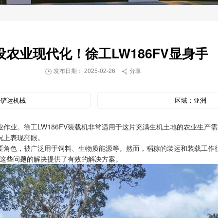
设农业现代化！徐工LW186FV显身手
发布日期： 2025-02-26
分享


：
铲运机械
区域：
亚洲
作业。徐工LW186FV装载机非常适用于这片充满生机土地的农业生产
况上表现亮眼。
要角色，被广泛用于饲料、生物质能源等。然而，稻糠的装运和装载工作
，为这些问题的解决提供了有效的解决方案。