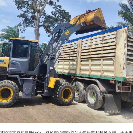
V以其紧凑车身和灵活转向，轻松穿梭于狭窄的农田道路和料堆之间，大大