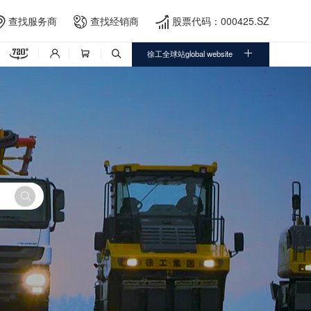
查找服务商
查找经销商
股票代码：000425.SZ





徐工全球站global website



