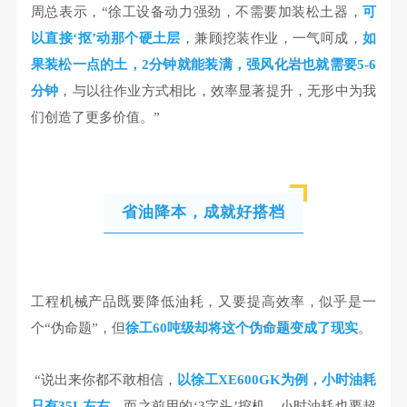
周总表示，“徐工设备动力强劲，不需要加装松土器，
可
以直接‘抠’动那个硬土层
，兼顾挖装作业，一气呵成，
如
果装松一点的土，2分钟就能装满，强风化岩也就需要5-6
分钟
，与以往作业方式相比，效率显著提升，无形中为我
们创造了更多价值。”
省油降本，成就好搭档
工程机械产品既要降低油耗，又要提高效率，似乎是一
个“伪命题”，但
徐工60吨级却将这个伪命题变成了现实
。
“说出来你都不敢相信，
以徐工XE600GK为例，小时油耗
只有35L左右
。而之前用的‘3字头’挖机，小时油耗也要超