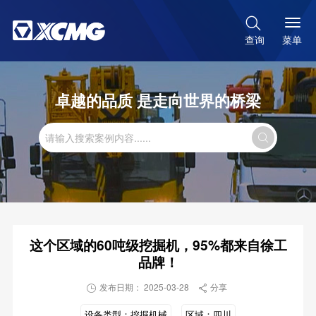

菜单
查询
卓越的品质 是走向世界的桥梁

这个区域的60吨级挖掘机，95%都来自徐工
品牌！
发布日期： 2025-03-28
分享


设备类型：
挖掘机械
区域：
四川