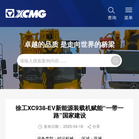

菜单
查询
卓越的品质 是走向世界的桥梁

徐工XC938-EV新能源装载机赋能“一带一
路”国家建设
发布日期： 2025-04-18
分享


设备类型：
铲运机械
区域：
亚洲