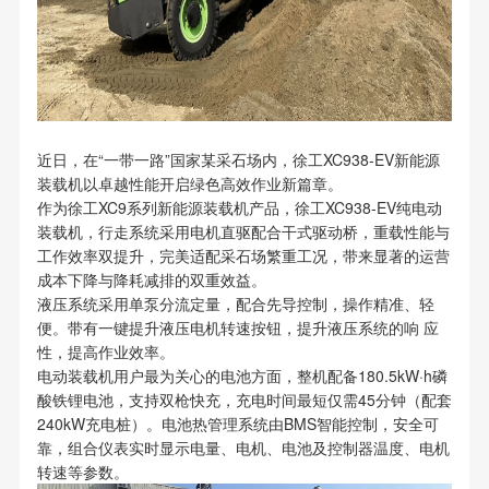
近日，在“一带一路”国家某采石场内，徐工XC938-EV新能源
装载机以卓越性能开启绿色高效作业新篇章。
作为徐工XC9系列新能源装载机产品，徐工XC938-EV纯电动
装载机，行走系统采用电机直驱配合干式驱动桥，重载性能与
工作效率双提升，完美适配采石场繁重工况，带来显著的运营
成本下降与降耗减排的双重效益。
液压系统采用单泵分流定量，配合先导控制，操作精准、轻
便。带有一键提升液压电机转速按钮，提升液压系统的响 应
性，提高作业效率。
电动装载机用户最为关心的电池方面，整机配备180.5kW·h磷
酸铁锂电池，支持双枪快充，充电时间最短仅需45分钟（配套
240kW充电桩）。电池热管理系统由BMS智能控制，安全可
靠，组合仪表实时显示电量、电机、电池及控制器温度、电机
转速等参数。