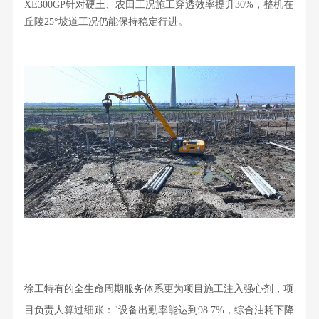
XE300GP针对硬土、农田工况施工穿透效率提升30%，整机在
丘陵25°坡道工况仍能保持稳定行进。
徐工特有的全生命周期服务体系更为项目施工注入强心剂，项
目负责人算过细账："设备出勤率能达到98.7%，综合油耗下降