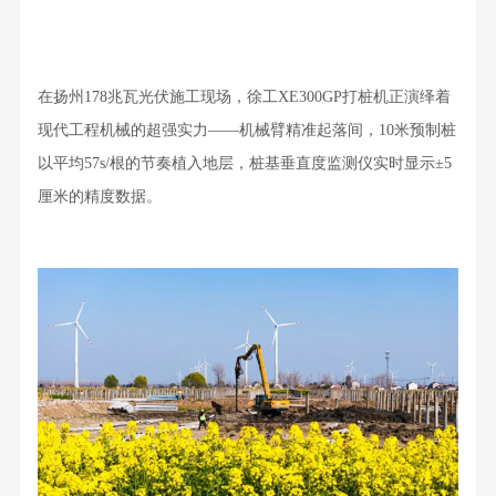
在扬州178兆瓦光伏施工现场，徐工XE300GP打桩机正演绎着
现代工程机械的超强实力——机械臂精准起落间，10米预制桩
以平均57s/根的节奏植入地层，桩基垂直度监测仪实时显示±5
厘米的精度数据。