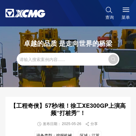

菜单
查询
卓越的品质 是走向世界的桥梁

【工程奇侠】57秒/根！徐工XE300GP上演高
频“打桩秀”！
发布日期： 2025-05-26
分享


设备类型：
挖掘机械
区域：
江苏