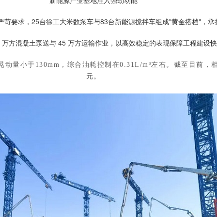
新能源产业基地注入强劲动能
苛要求，25台徐工大米数泵车与83台新能源搅拌车组成"黄金搭档"，承担
0 万方混凝土泵送与 45 万方运输作业，以高效稳定的表现保障工程建设
晃动量小于130mm，综合油耗控制在0.31L/m³左右。截至目前
元。