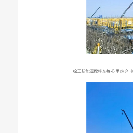
徐工新能源搅拌车
每公里综合电耗