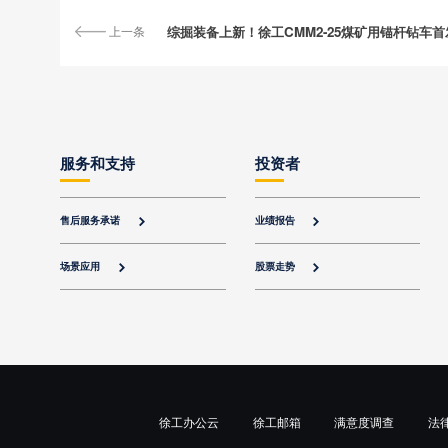
上一条
综掘装备上新！徐工CMM2-25煤矿用锚杆钻车首
服务和支持
投资者
售后服务承诺
业绩报告


场景应用
股票走势


徐工办公云
徐工邮箱
满意度调查
法