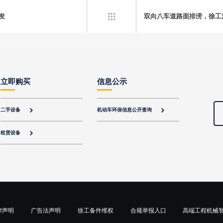
发
双向八车道路面排涝，徐工

立即购买
信息公示
二手设备
机动车环保信息公开查询


租赁设备

律声明
广告法声明
徐工备件维权
合规举报入口
高端工程机械