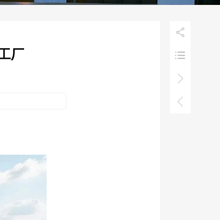

级工厂


