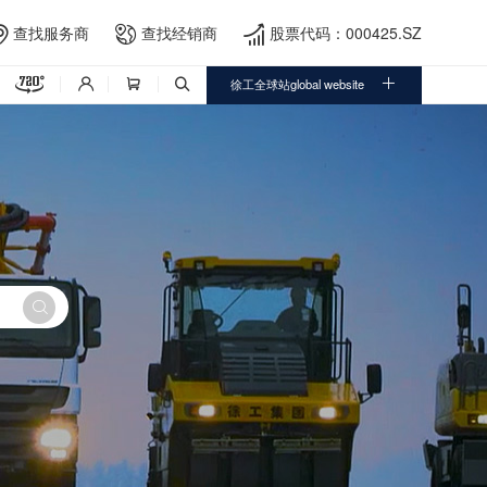
查找服务商
查找经销商
股票代码：000425.SZ





徐工全球站global website



