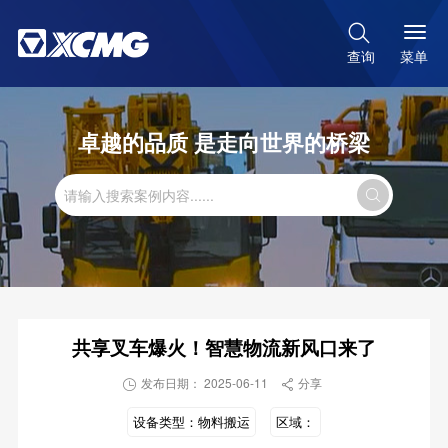

菜单
查询
卓越的品质 是走向世界的桥梁

共享叉车爆火！智慧物流新风口来了
发布日期： 2025-06-11
分享


设备类型：
物料搬运
区域：