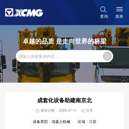

菜单
查询
卓越的品质 是走向世界的桥梁

成套化设备助建南京北
发布日期： 2025-07-11
分享


设备类型：
混凝土机械
区域：
江苏