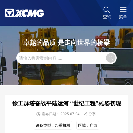

菜单
查询
卓越的品质 是走向世界的桥梁

徐工群塔奋战平陆运河 “世纪工程”雄姿初现
发布日期： 2025-07-24
分享


设备类型：
起重机械
区域：
广西