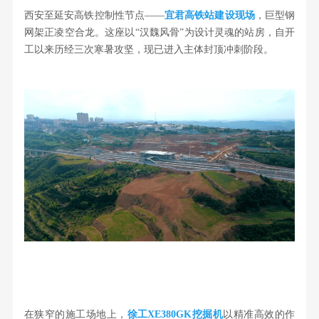
西安至延安高铁控制性节点——
宜君高铁站建设现场
，巨型钢
网架正凌空合龙。这座以“汉魏风骨”为设计灵魂的站房，自开
工以来历经三次寒暑攻坚，现已进入主体封顶冲刺阶段。
在狭窄的施工场地上，
徐工XE380GK挖掘机
以精准高效的作