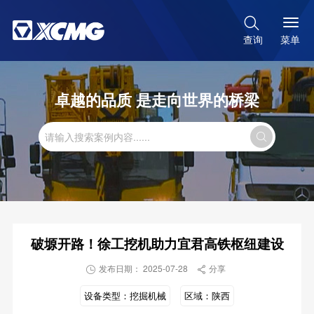

菜单
查询
卓越的品质 是走向世界的桥梁

破塬开路！徐工挖机助力宜君高铁枢纽建设
发布日期： 2025-07-28
分享


设备类型：
挖掘机械
区域：
陕西