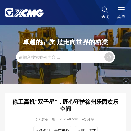

菜单
查询
卓越的品质 是走向世界的桥梁

徐工高机“双子星”，匠心守护徐州乐园欢乐
空间
发布日期： 2025-07-30
分享


设备类型：
高空设备
区域：
江苏