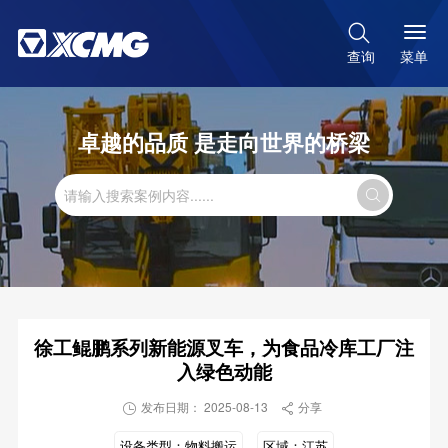

菜单
查询
卓越的品质 是走向世界的桥梁

徐工鲲鹏系列新能源叉车，为食品冷库工厂注
入绿色动能
发布日期： 2025-08-13
分享


设备类型：
物料搬运
区域：
江苏