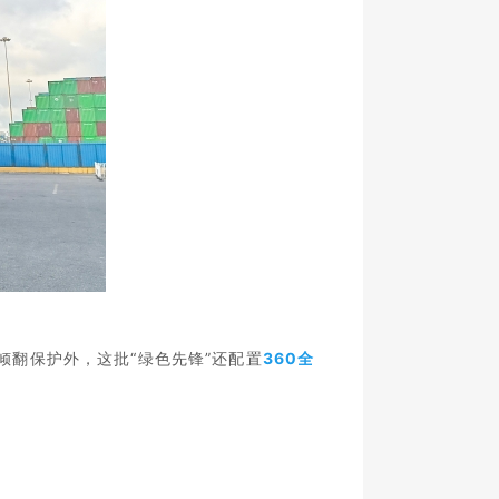
倾翻
保护外
，
这批“绿色先锋”
还
配置
360全