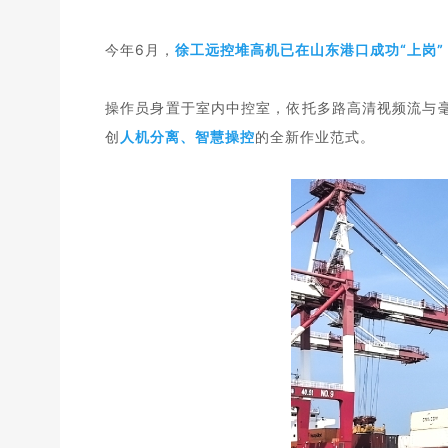
今年6月，
徐工远控堆高机
已在山东港口成功“上岗”
操作员
身置于室内中控室，
依托多路高清视频流与
创
人机分离、智慧操控
的全新作业范式
。