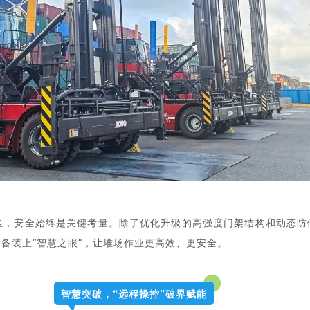
区，安全始终是关键考量。
除了
优化升级的高强度
门架结构
和动态防
备装上“
智慧之眼
”，
让堆场作业更高效、更安全。
智慧突破，“远程操控”破界赋能