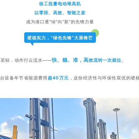
徐工批量
电动堆高机
以零排、高效、智能之姿
成为港口逐“绿”向“新”的先锋力量
硬核实力，“绿色先锋”大展锋芒
快、稳、准，高
重若轻
，
动作行云流水——
效流
转一次就位
。
台设备年节省能源费用
超
40万元
，这份
经济性与环保性双优的硬