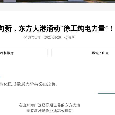
向新，东方大港涌动“徐工纯电力量”
发布日期： 2025-08-26
分享


：
物料搬运
区域：
山东
能化已成发展大势与必由之路。
在山东港口这座联通世界的东方大港
集装箱堆场作业线高效律动