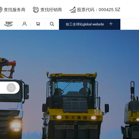
查找服务商
查找经销商
股票代码：000425.SZ





徐工全球站global website



