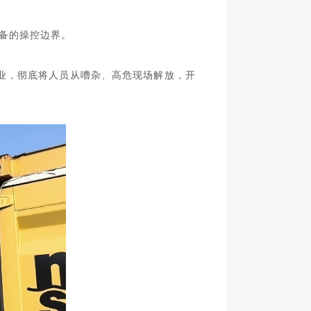
备的操控边界
。
业，
彻底将人员从嘈杂、高危现场
解放，
开