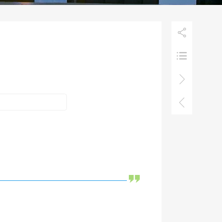

！


