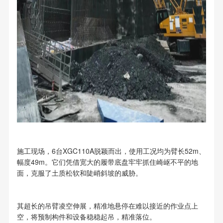
施工现场，6台XGC110A脱颖而出，使用工况均为臂长52m、
幅度49m。它们凭借宽大的履带底盘牢牢抓住崎岖不平的地
面，克服了土质松软和陡峭斜坡的威胁。
其超长的吊臂凌空伸展，精准地悬停在难以接近的作业点上
空，将预制构件和设备稳稳起吊，精准落位。