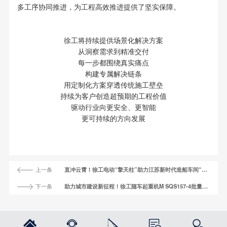
多工序协同推进，为工程高效推进提供了坚实保障。
徐工将持续提供场景化解决方案
从洞察需求到精准交付
每一步都围绕真实痛点
构建专属解决链条
用定制化方案穿透传统施工壁垒
持续为客户创造超预期的工程价值
驱动行业向更安全、更智能
更可持续的方向发展
上一条
直冲云霄！徐工电动“擎天柱”助力江苏新时代造船车间“智”造升级
下一条
助力城市建设新征程！徐工随车起重机M SQS157-4批量发车