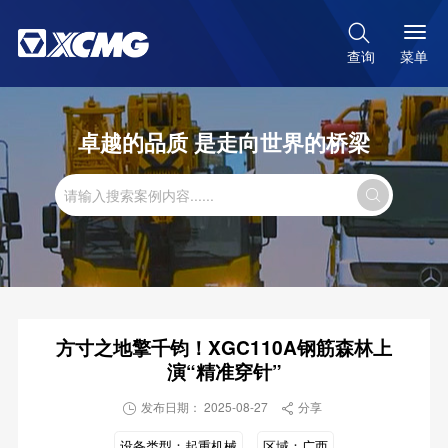

菜单
查询
卓越的品质 是走向世界的桥梁

方寸之地擎千钧！XGC110A钢筋森林上
演“精准穿针”
发布日期： 2025-08-27
分享


设备类型：
起重机械
区域：
广西