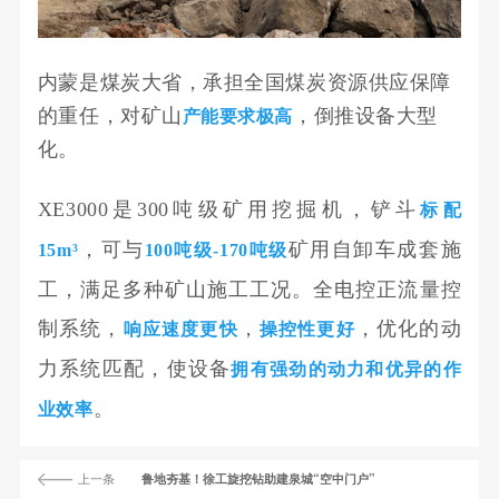
内蒙是煤炭大省，承担全国煤炭资源供应保障
的重任，对矿山
，倒推设备大型
产能要求极高
化。
XE3000是300吨级矿用挖掘机，铲斗
标配
，可与
矿用自卸车成套施
15m³
100吨级-170吨级
工，满足多种矿山施工工况。全电控正流量控
制系统，
，
，优化的动
响应速度更快
操控性更好
力系统匹配，使设备
拥有强劲的动力和优异的作
。
业效率
上一条
鲁地夯基！徐工旋挖钻助建泉城“空中门户”