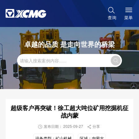

菜单
查询
卓越的品质 是走向世界的桥梁

超级客户再突破！徐工超大吨位矿用挖掘机征
战内蒙
发布日期： 2025-09-27
分享


设备类型：
矿山机械
区域：
内蒙古