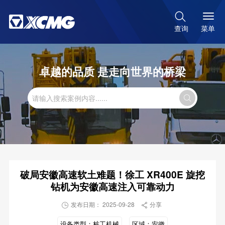

菜单
查询
卓越的品质 是走向世界的桥梁

破局安徽高速软土难题！徐工 XR400E 旋挖
钻机为安徽高速注入可靠动力
发布日期： 2025-09-28
分享


设备类型：
桩工机械
区域：
安徽