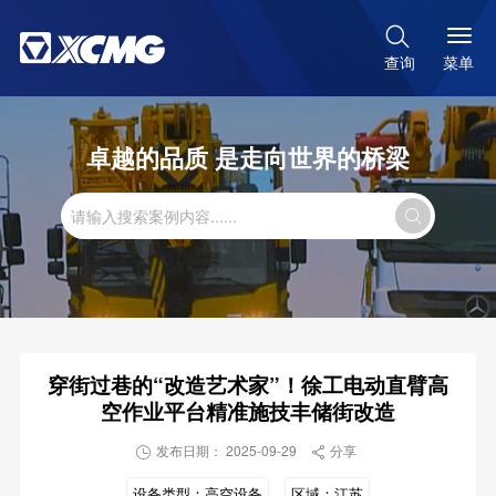

菜单
查询
卓越的品质 是走向世界的桥梁

穿街过巷的“改造艺术家”！徐工电动直臂高
空作业平台精准施技丰储街改造
发布日期： 2025-09-29
分享


设备类型：
高空设备
区域：
江苏