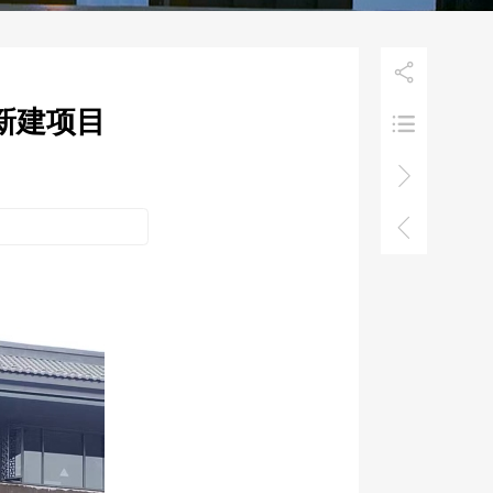

新建项目


