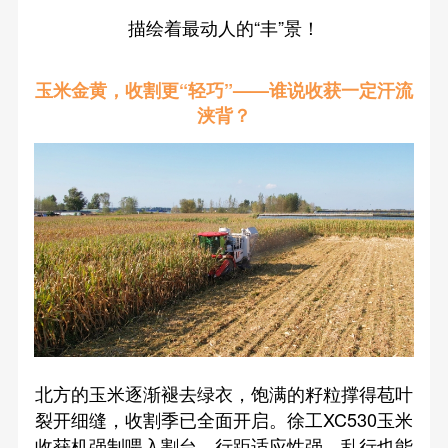
描绘着最动人的“丰”景！
玉米金黄，收割更“轻巧”——谁说收获一定汗流
浃背？
北方的玉米逐渐褪去绿衣，饱满的籽粒撑得苞叶
裂开细缝，收割季已全面开启。徐工XC530玉米
收获机强制喂入割台，行距适应性强，乱行也能