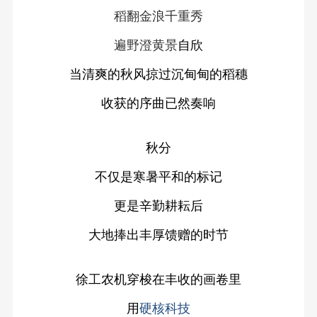
稻翻金浪千重秀
遍野澄黄景
自欣
当清爽的秋风掠过沉甸甸的稻穗
收获的序曲已然奏响
秋分
不仅是寒暑平和的标记
更是辛勤耕耘后
大地捧出丰厚馈赠的时节
徐工农机穿梭在丰收的画卷里
用
硬核科技