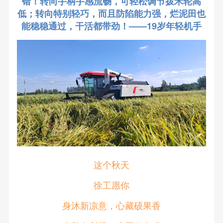
错！转向手柄手感流畅，可轻松调节拨禾轮高
低；转向特别轻巧，而且防陷能力强，烂泥田也
能稳稳通过，干活都带劲！——19岁年轻机手
这个秋天
徐工愿你
身沐新凉意，心藏硕果香