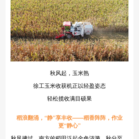
秋风起，玉米熟
徐工玉米收获机正以轻盈姿态
轻松揽收满目硕果
稻浪翻涌，“静”享丰收——稻香阵阵，作业
更“静心”
秋风拂过，南方的稻田泛起金色涟漪。秋分至，