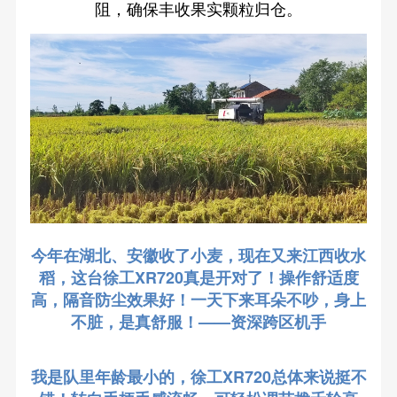
阻，确保丰收果实颗粒归仓。
今年在湖北、安徽收了小麦，现在又来江西收水
稻，这台徐工XR720真是开对了！操作舒适度
高，隔音防尘效果好！一天下来耳朵不吵，身上
不脏，是真舒服！——资深跨区机手
我是队里年龄最小的，徐工XR720总体来说挺不