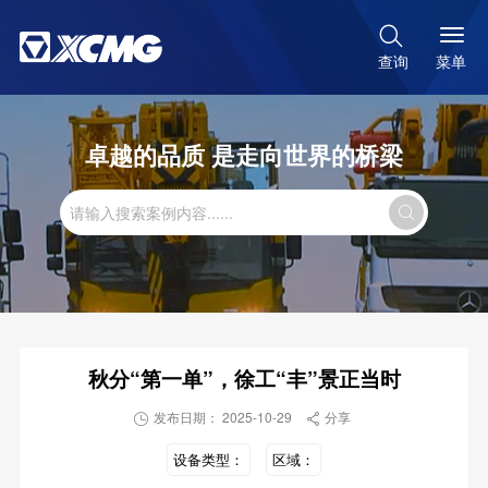

菜单
查询
卓越的品质 是走向世界的桥梁

秋分“第一单”，徐工“丰”景正当时
发布日期： 2025-10-29
分享


设备类型：
区域：