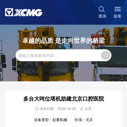

菜单
查询
卓越的品质 是走向世界的桥梁

多台大吨位塔机助建北京口腔医院
发布日期： 2025-10-29
分享


设备类型：
起重机械
区域：
北京