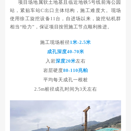
项目场地属软土地基且临近地铁5号线前海公园
站，紧贴车站C出口主体结构，施工难度大。现场
使用徐工旋挖设备11台，自进场以来，旋挖钻机群
相当“给力”，
保证项目按照施工节点顺利推进。
施工现场桩径
1米-2.5米
成孔深度40-70米
入岩
深度20米
左右
岩层硬度
80-110兆帕
平均每天成孔一根桩
2.5m桩径成孔时间为3天左右