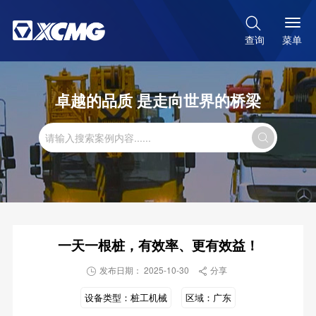

菜单
查询
卓越的品质 是走向世界的桥梁

一天一根桩，有效率、更有效益！
发布日期： 2025-10-30
分享


设备类型：
桩工机械
区域：
广东