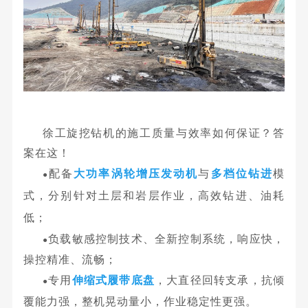
徐工旋挖钻机的施工质量与效率如何保证？答
案在这！
配备
大功率涡轮增压发动机
与
多档位钻进
模
●
式，分别针对土层和岩层作业，高效钻进、油耗
低；
负载敏感控制技术、全新控制系统，响应快，
●
操控精准、流畅；
专用
伸缩式履带底盘
，大直径回转支承，抗倾
●
覆能力强，整机晃动量小，作业稳定性更强。