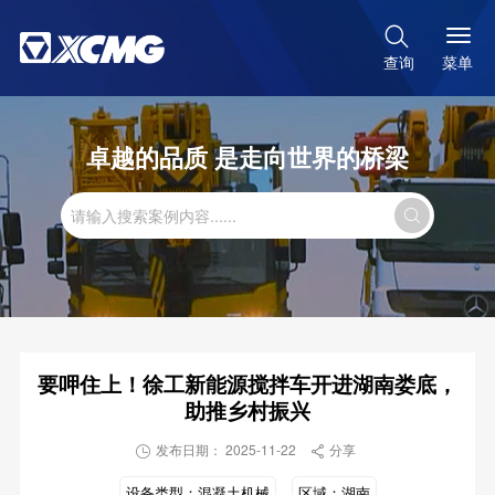

菜单
查询
卓越的品质 是走向世界的桥梁

要呷住上！徐工新能源搅拌车开进湖南娄底，
助推乡村振兴
发布日期： 2025-11-22
分享


设备类型：
混凝土机械
区域：
湖南