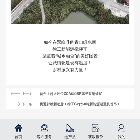
如今在双峰县的青山绿水间
徐工新能源搅拌车
见证着“城乡融合”的美好图景
让城镇化建设有温度！
乡村振兴有力量！
上一条
首台！超大吨位XCA500BR落子首钢铁矿！
下一条
贯通鄂赣新动脉！徐工G2代50吨新能源起重机首吊！
首页
客户服务
选产品
获取报价
我的