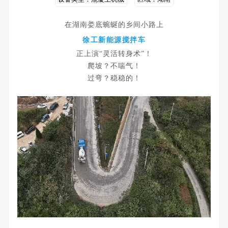
在湖南娄底蜿蜒的乡间小路上
徐工新能源搅拌车
正上演“灵活转身术”！
爬坡？不喘气！
过弯？稳稳的！