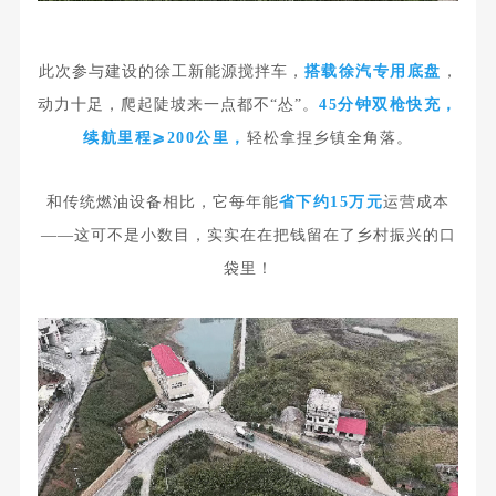
此次参与建设的徐工新能源搅拌车，
搭载徐汽专用底盘
，
动力十足，爬起陡坡来一点都不“怂”。
45分钟双枪快充
，
续航里程⩾200公里，
轻松拿捏乡镇全角落。
和传统燃油设备相比，它每年能
省下约15万元
运营成本
——这可不是小数目，实实在在把钱留在了乡村振兴的口
袋里！