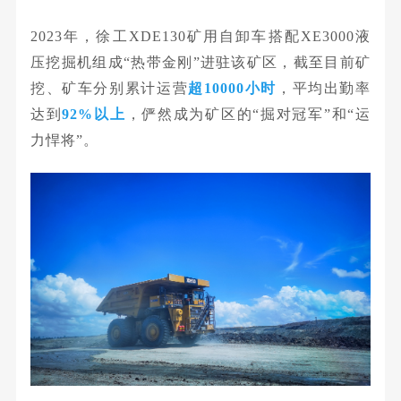
2023年，徐工XDE130矿用自卸车搭配XE3000液
压挖掘机组成“热带金刚”进驻该矿区，截至目前矿
挖、矿车分别累计运营
超
10000小时
，平均出勤率
达到
92%以上
，俨然成为矿区的
“掘对冠军”
和
“运
力悍将”
。