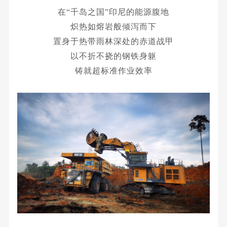
在
“千岛之国”印尼的能源腹地
炽热如熔岩般倾泻而下
置身于热带雨林深处的赤道战甲
以不折不挠的钢铁身躯
铸就超标准作业效率