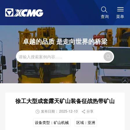

菜单
查询
卓越的品质 是走向世界的桥梁

徐工大型成套露天矿山装备征战热带矿山
发布日期： 2025-12-10
分享


设备类型：
矿山机械
区域：
亚洲