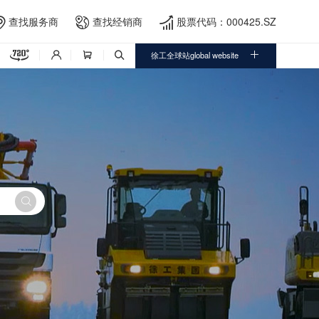
查找服务商
查找经销商
股票代码：000425.SZ





徐工全球站global website



