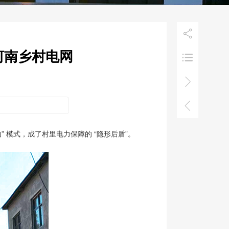

”河南乡村电网



” 模式，成了村里电力保障的 “隐形后盾”。