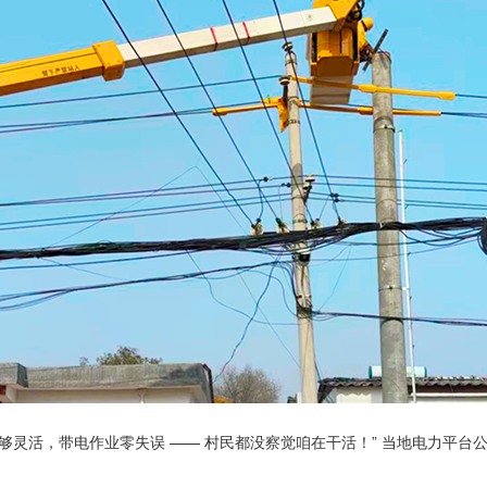
灵活，带电作业零失误 —— 村民都没察觉咱在干活！” 当地电力平台公司