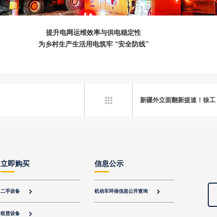
提升电网运维效率与供电稳定性
为乡村生产生活用电筑牢 “安全防线”
新疆外立面翻新提速！徐工 G

立即购买
信息公示
二手设备
机动车环保信息公开查询


租赁设备
