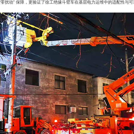
“零扰动” 保障，更验证了徐工绝缘斗臂车在基层电力运维中的适配性与可