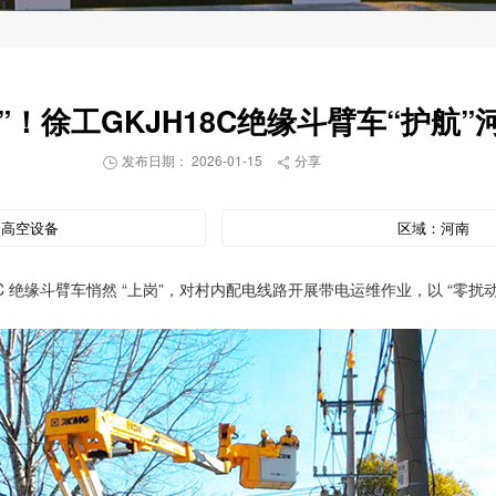
”！徐工GKJH18C绝缘斗臂车“护航
发布日期： 2026-01-15
分享


：
高空设备
区域：
河南
C 绝缘斗臂车悄然 “上岗”，对村内配电线路开展带电运维作业，以 “零扰动