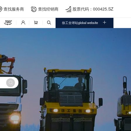
查找服务商
查找经销商
股票代码：000425.SZ





徐工全球站global website



