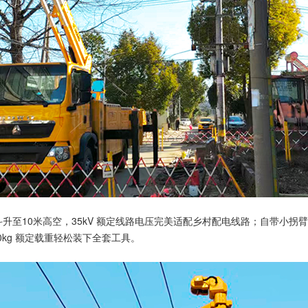
作斗升至10米高空，35kV 额定线路电压完美适配乡村配电线路；自带小
0kg 额定载重轻松装下全套工具。